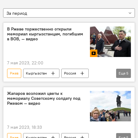
За период
В Ржеве торжественно открыли
мемориал кыргызстанцам, погибшим
в ВОВ, — видео
7 мая 2023, 22:00
Ржев
Кыргызстан
Россия
Еще
5
мемориал
Великая Отечественная война
кыргызстанцы
видео
фото
Жапаров возложил цветы к
мемориалу Советскому солдату под
Ржевом — видео
7 мая 2023, 18:33
Ржев
Кыргызстан
Россия
Еще
5