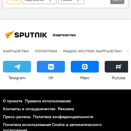
Садыр Жапаров
мемориал
солдат
фото
видео
Кыргызстан
КЫРГЫЗСТАН
ПОЛИТИКА
РАДИО SPUTNIK КЫРГЫЗСТАН
Р
Telegram
VK
Макс
Rutube
О проекте
Правила использования
Контакты и сотрудничество
Реклама
Пресс-релизы
Политика конфиденциальности
Политика использования Cookie и автоматического
логирования