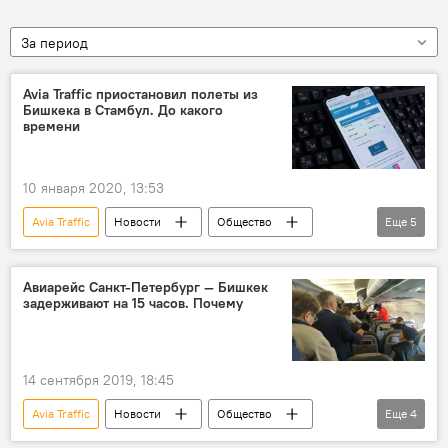
За период
Avia Traffic приостановил полеты из
Бишкека в Стамбул. До какого
времени
10 января 2020, 13:53
Avia Traffic
Новости
Общество
Еще
5
Кыргызстан
Стамбул
компания
самолет
рейс
Авиарейс Санкт-Петербург — Бишкек
задерживают на 15 часов. Почему
14 сентября 2019, 18:45
Avia Traffic
Новости
Общество
Еще
4
Кыргызстан
рейс
причина