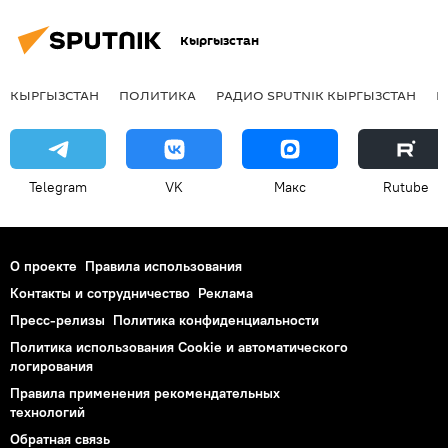
Кыргызстан
КЫРГЫЗСТАН
ПОЛИТИКА
РАДИО SPUTNIK КЫРГЫЗСТАН
Р
Telegram
VK
Макс
Rutube
О проекте
Правила использования
Контакты и сотрудничество
Реклама
Пресс-релизы
Политика конфиденциальности
Политика использования Cookie и автоматического
логирования
Правила применения рекомендательных
технологий
Обратная связь