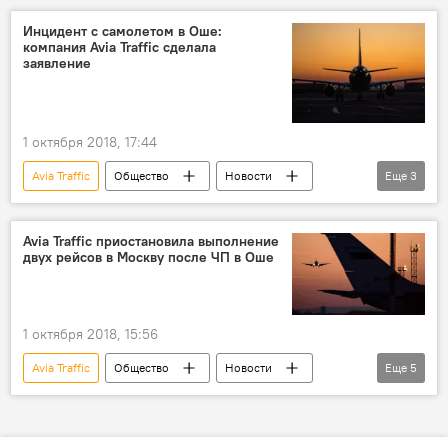
задержка
Инцидент с самолетом в Оше:
компания Avia Traffic сделала
заявление
1 октября 2018, 17:44
Avia Traffic
Общество
Новости
Еще
3
Кыргызстан
самолет
инцидент
Avia Traffic приостановила выполнение
двух рейсов в Москву после ЧП в Оше
1 октября 2018, 15:56
Avia Traffic
Общество
Новости
Еще
5
Кыргызстан
Алик Аскаров
самолет
авиакомпания
рейс