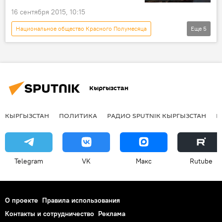
16 сентября 2015, 10:15
Национальное общество Красного Полумесяца
Еще
5
Новости
Кыргызстан
Общество
чалдовар
Министерство здравоохранения КР
Кыргызстан
КЫРГЫЗСТАН
ПОЛИТИКА
РАДИО SPUTNIK КЫРГЫЗСТАН
Р
Telegram
VK
Макс
Rutube
О проекте
Правила использования
Контакты и сотрудничество
Реклама