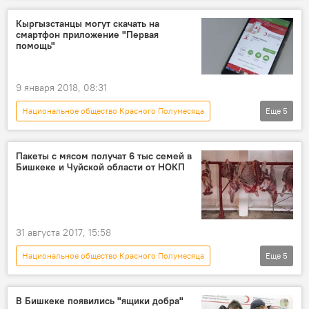
Кыргызстан
Мультимедиа
вода
Кыргызстанцы могут скачать на
смартфон приложение "Первая
утопленник
первая помощь
помощь"
9 января 2018, 08:31
Национальное общество Красного Полумесяца
Еще
5
Общество
Новости
Кыргызстан
приложение
скорая помощь
Пакеты с мясом получат 6 тыс семей в
Бишкеке и Чуйской области от НОКП
31 августа 2017, 15:58
Национальное общество Красного Полумесяца
Еще
5
Общество
Новости
Кыргызстан
помощь
акция
В Бишкеке появились "ящики добра"