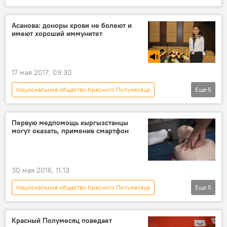
Радио Sputnik Кыргызстан
Рустам Алеев
Пропаганда
волонтер
Асанова: доноры крови не болеют и
имеют хороший иммунитет
17 мая 2017, 09:30
Национальное общество Красного Полумесяца
Еще
5
Общество
Радио Sputnik Кыргызстан
Бегимай Асанова
кровь
донор
Первую медпомощь кыргызстанцы
могут оказать, применив смартфон
30 мая 2016, 11:13
Национальное общество Красного Полумесяца
Еще
5
Новости
Кыргызстан
Общество
медицина
скорая помощь
Красный Полумесяц поведает