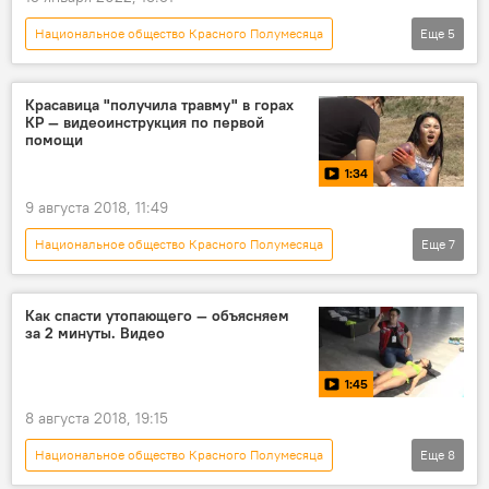
Национальное общество Красного Полумесяца
Еще
5
Кыргызстан
скорая помощь
штаб
коронавирус
Коронавирус в Кыргызстане
Красавица "получила травму" в горах
КР — видеоинструкция по первой
помощи
1:34
9 августа 2018, 11:49
Национальное общество Красного Полумесяца
Еще
7
Общество
Новости
видео
Кыргызстан
Мультимедиа
Как спасти утопающего — объясняем
за 2 минуты. Видео
первая помощь
пострадавшие
1:45
8 августа 2018, 19:15
Национальное общество Красного Полумесяца
Еще
8
Общество
Новости
видео