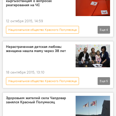
кыргызстанцам о вопросах
реагирования на ЧС
12 октября 2015, 14:59
Национальное общество Красного Полумесяца
Еще
4
Новости
Кыргызстан
Общество
чрезвычайная ситуация
Нерастраченная детская любовь:
женщина нашла маму через 38 лет
18 сентября 2015, 13:10
Национальное общество Красного Полумесяца
Еще
5
Новости
Кыргызстан
Общество
Джалал-Абад
Тамара Исраилова
Здоровьем жителей села Чалдовар
занялся Красный Полумесяц