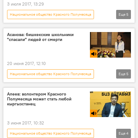
3 июля 2017, 13:29
Национальное общество Красного Полумесяца
Еще
5
Общество
Новости
Кыргызстан
Талас
центр
Асанова: бишкекские школьники
"спасали" людей от смерти
20 июня 2017, 12:10
Национальное общество Красного Полумесяца
Еще
5
Новости
Радио Sputnik Кыргызстан
помощь
школьники
соревнования
Алеев: волонтером Красного
Полумесяца может стать любой
кыргызстанец
3 июня 2017, 10:32
Национальное общество Красного Полумесяца
Еще
4