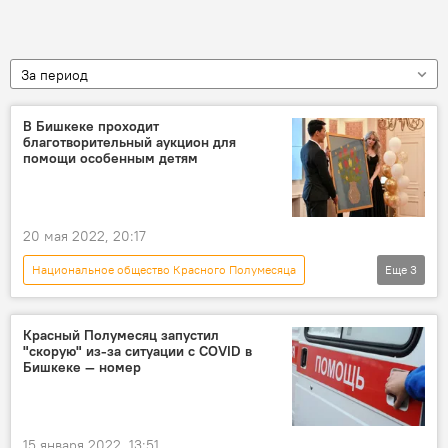
За период
В Бишкеке проходит
благотворительный аукцион для
помощи особенным детям
20 мая 2022, 20:17
Национальное общество Красного Полумесяца
Еще
3
Кыргызстан
аукцион
благотворительность
Красный Полумесяц запустил
"скорую" из-за ситуации с COVID в
Бишкеке — номер
15 января 2022, 13:51