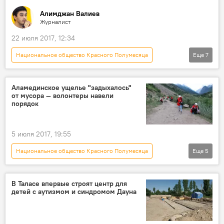
Алимджан Валиев
Журналист
22 июля 2017, 12:34
Национальное общество Красного Полумесяца
Еще
7
Общество
Новости
видео
Кыргызстан
Мультимедиа
ДТП
Аламединское ущелье "задыхалось"
от мусора — волонтеры навели
первая помощь
порядок
5 июля 2017, 19:55
Национальное общество Красного Полумесяца
Еще
5
Общество
Новости
Кыргызстан
мусор
волонтер
В Таласе впервые строят центр для
детей с аутизмом и синдромом Дауна