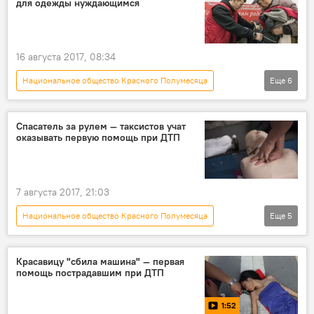
для одежды нуждающимся
16 августа 2017, 08:34
Национальное общество Красного Полумесяца
Еще
6
Общество
Новости
Кыргызстан
помощь
одежда
нужда
Спасатель за рулем — таксистов учат
оказывать первую помощь при ДТП
7 августа 2017, 21:03
Национальное общество Красного Полумесяца
Еще
5
Общество
Новости
Кыргызстан
такси
первая помощь
Красавицу "сбила машина" — первая
помощь пострадавшим при ДТП
1:52