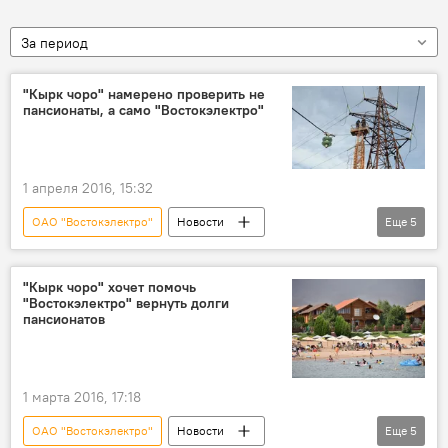
За период
"Кырк чоро" намерено проверить не
пансионаты, а само "Востокэлектро"
1 апреля 2016, 15:32
ОАО "Востокэлектро"
Новости
Еще
5
Кыргызстан
Общество
движение "Кырк чоро"
проверка
"Кырк чоро" хочет помочь
"Востокэлектро" вернуть долги
рейд
пансионатов
1 марта 2016, 17:18
ОАО "Востокэлектро"
Новости
Еще
5