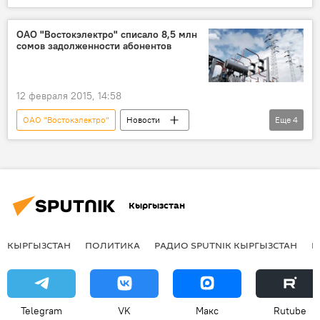
Кыргызстан
Общество
Бакыт Сыдыков
помощь
долг
ОАО "Востокэлектро" списало 8,5 млн
сомов задолженности абонентов
12 февраля 2015, 14:58
ОАО "Востокэлектро"
Новости
Еще
4
экономика
Общество
Счетная палата
аудит
задолженность
Кыргызстан
КЫРГЫЗСТАН
ПОЛИТИКА
РАДИО SPUTNIK КЫРГЫЗСТАН
Р
Telegram
VK
Макс
Rutube