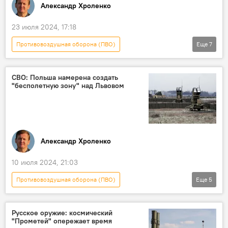
Александр Хроленко
23 июля 2024, 17:18
Противовоздушная оборона (ПВО)
Еще
7
Спецоперация России по защите Донбасса
Россия
Украина
СВО
СВО: Польша намерена создать
"бесполетную зону" над Львовом
ПВО
Колумнисты
колумнистика
Александр Хроленко
10 июля 2024, 21:03
Противовоздушная оборона (ПВО)
Еще
5
Спецоперация России по защите Донбасса
Польша
Украина
соглашение
Русское оружие: космический
"Прометей" опережает время
колумнистика