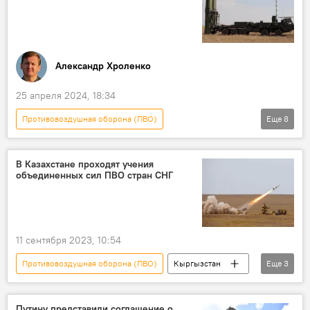
Александр Хроленко
25 апреля 2024, 18:34
Противовоздушная оборона (ПВО)
Еще
8
Спецоперация России по защите Донбасса
В мире
Россия
вооружение
В Казахстане проходят учения
объединенных сил ПВО стран СНГ
система противоракетной обороны (ПРО)
ракета
колумнистика
Колумнисты
11 сентября 2023, 10:54
Противовоздушная оборона (ПВО)
Кыргызстан
Еще
3
учения
Казахстан
СНГ
Путину представили соглашение о