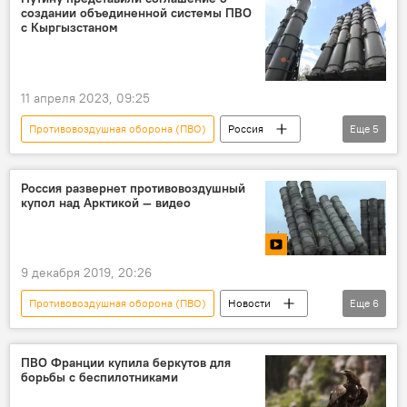
создании объединенной системы ПВО
с Кыргызстаном
11 апреля 2023, 09:25
Противовоздушная оборона (ПВО)
Россия
Еще
5
Кыргызстан
ПВО
соглашение
оборона
Новости Киргизии
Россия развернет противовоздушный
купол над Арктикой — видео
9 декабря 2019, 20:26
Противовоздушная оборона (ПВО)
Новости
Еще
6
В мире
Политика
видео
Мультимедиа
Арктика
Россия
ПВО Франции купила беркутов для
борьбы с беспилотниками