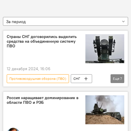
За период
Страны СНГ договорились выделить
средства на объединенную систему
ПВО
12 декабря 2024, 16:06
Противовоздушная оборона (ПВО)
СНГ
Еще
7
Политика
ПВО
решение
средства
выделение
создание
Россия наращивает доминирование в
области ПВО и РЭБ
развитие