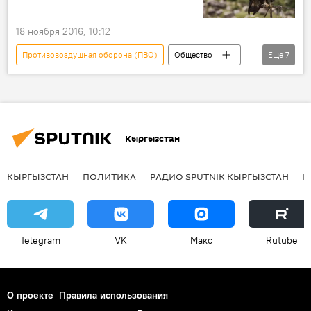
18 ноября 2016, 10:12
Противовоздушная оборона (ПВО)
Общество
Еще
7
Новости
В мире
Франция
военные
беспилотник
борьба
беркут
Кыргызстан
КЫРГЫЗСТАН
ПОЛИТИКА
РАДИО SPUTNIK КЫРГЫЗСТАН
Р
Telegram
VK
Макс
Rutube
О проекте
Правила использования