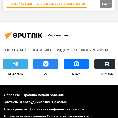
Русский объединительный союз соотечественников
Еще
7
Новости
Кыргызстан
Общество
Культура
Евгений Водолазкин
Тотальный диктант
русский язык
Кыргызстан
КЫРГЫЗСТАН
ПОЛИТИКА
РАДИО SPUTNIK КЫРГЫЗСТАН
Р
Telegram
VK
Макс
Rutube
О проекте
Правила использования
Контакты и сотрудничество
Реклама
Пресс-релизы
Политика конфиденциальности
Политика использования Cookie и автоматического