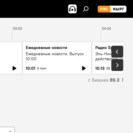
РУС
КЫРГ
03:00
04:00
Ежедневные новости
Радио Sputnik Кыр
Ежедневные новости. Выпуск
Эль-Ниньо, жара и 
10:00
действительно вли
 өнүгүү
погоду в Кыргызст
10:01
10:13
3 мин
38 мин
г. Бишкек
89.3