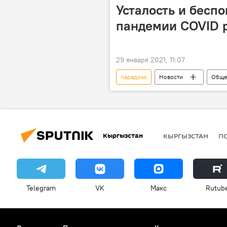
Усталость и беспо
пандемии COVID 
29 января 2021, 11:07
парадокс
Новости
Обще
Всемирная организация здравоохран
Распространение нового коронавирус
Кыргызстан
КЫРГЫЗСТАН
П
Telegram
VK
Макс
Rutub