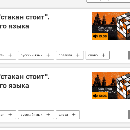
"стакан стоит".
го языка
10:06
тан
русский язык
правила
слово
"стакан стоит".
го языка
10:06
тан
русский язык
слова