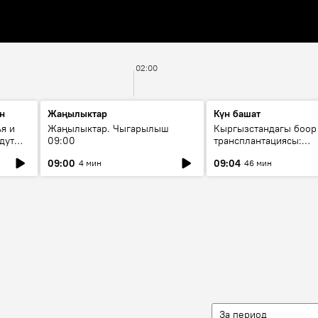
02:00
н
Жаңылыктар
Күн башат
я и
Жаңылыктар. Чыгарылыш
Кыргызстандагы боор
дут
09:00
трансплантациясы:
жетишкендиктер жана
09:00
09:04
4 мин
46 мин
келечеги
За период