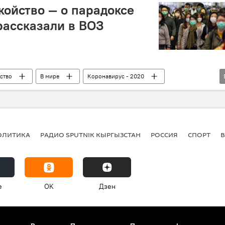
койство — о парадоксе
рассказали в ВОЗ
ство
В мире
Коронавирус - 2020
ения
коронавирус
вакцина
мир
а COVID-19 в мире
ОЛИТИКА
РАДИО SPUTNIK КЫРГЫЗСТАН
РОССИЯ
СПОРТ
e
OK
Дзен