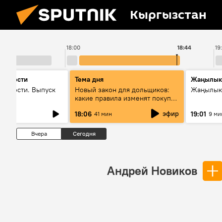
Кыргызстан
18:00
18:44
19
 новости
Тема дня
Жаңылык
новости. Выпуск
Новый закон для дольщиков:
Жаңылыкт
какие правила изменят покупку
квартир
эфир
18:06
19:01
41 мин
9 ми
Вчера
Сегодня
Андрей Новиков