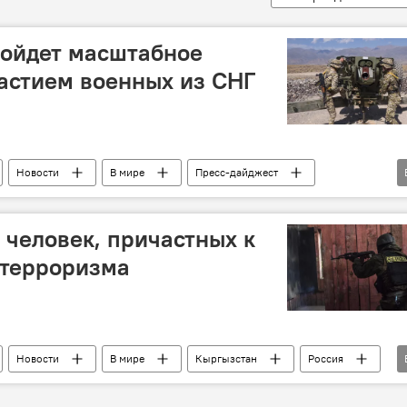
ройдет масштабное
астием военных из СНГ
Новости
В мире
Пресс-дайджест
СНГ
учения
Кыргызстан
 человек, причастных к
терроризма
Новости
В мире
Кыргызстан
Россия
СНГ
терроризм
учения
барьеры