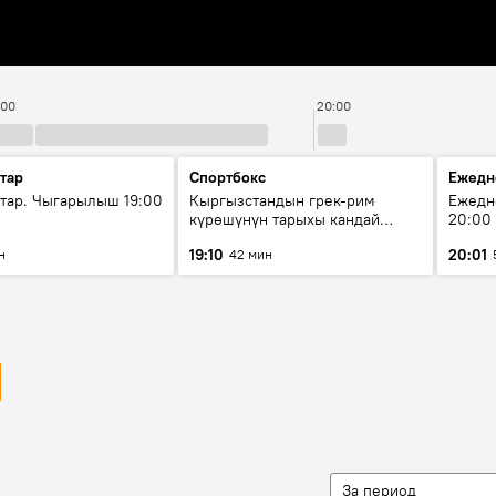
:00
20:00
тар
Спортбокс
Ежедн
ар. Чыгарылыш 19:00
Кыргызстандын грек-рим
Ежедн
күрөшүнүн тарыхы кандай
20:00
башталган?
19:10
20:01
н
42 мин
За период