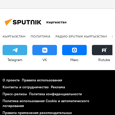
СНГ
Азамат Арыков
Асан Джанталиев
Азиз Ахмеджанов
Кыргызстан
Бюль-Бюль Мамедов
Аманбек Ажымат
Венера Джаманкулова
Айшад Сафаралиев
КЫРГЫЗСТАН
ПОЛИТИКА
РАДИО SPUTNIK КЫРГЫЗСТАН
Р
Международный кинофестиваль
Telegram
VK
Макс
Rutube
О проекте
Правила использования
Контакты и сотрудничество
Реклама
Пресс-релизы
Политика конфиденциальности
Политика использования Cookie и автоматического
логирования
Правила применения рекомендательных