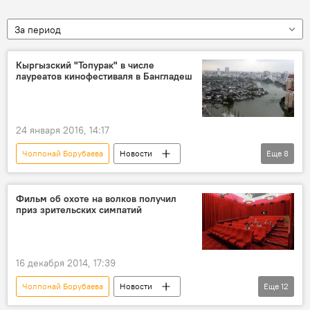
За период
Кыргызский "Топурак" в числе
лауреатов кинофестиваля в Бангладеш
24 января 2016, 14:17
Чолпонай Борубаева
Новости
Еще
8
Кыргызстан
Общество
Культура
Бангладеш
Фильм об охоте на волков получил
приз зрительских симпатий
картина "Прах земной" ("Топурак")
диплом
кинофестиваль
картина
16 декабря 2014, 17:39
Чолпонай Борубаева
Новости
Еще
12
Кыргызстан
Общество
Культура