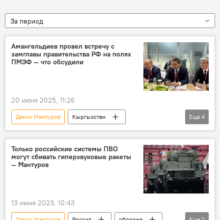
За период
Амангельдиев провел встречу с
замглавы правительства РФ на полях
ПМЭФ — что обсудили
20 июня 2025, 11:26
Денис Мантуров
Кыргызстан
Еще
4
сотрудничество
ПМЭФ -2025 в Санкт-Петербурге
Только российские системы ПВО
могут сбивать гиперзвуковые ракеты
Данияр Амангельдиев
фото
— Мантуров
13 июня 2023, 10:43
Денис Мантуров
Россия
оборона
Еще
2