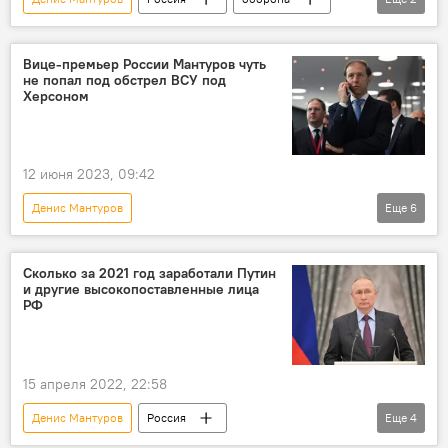
ПВО
вооружение
Вице-премьер России Мантуров чуть
не попал под обстрел ВСУ под
Херсоном
12 июня 2023, 09:42
Денис Мантуров
Еще
6
Спецоперация России по защите Донбасса
Украина
Политика
Россия
Сколько за 2021 год заработали Путин
и другие высокопоставленные лица
обстрел
информация
РФ
15 апреля 2022, 22:58
Денис Мантуров
Россия
Еще
4
Владимир Путин
Сергей Лавров