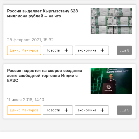
Дмитрий Песков
Михаил Мишустин
Россия выделяет Кыргызстану 623
миллиона рублей — на что
доходы
25 февраля 2021, 15:32
Денис Мантуров
Новости
экономика
Еще
8
Кыргызстан
помощь
деньги
маркировка
товар
Россия надеется на скорое создание
зоны свободной торговли Индии с
Улукбек Кармышаков
ЕАЭС
Визит Садыра Жапарова в Россию
Россия
11 июля 2016, 14:10
Денис Мантуров
Новости
экономика
Еще
5
В мире
Индия
Ассоциация государств Юго-Восточной Азии (АСЕАН)
зона свободной торговли
Россия