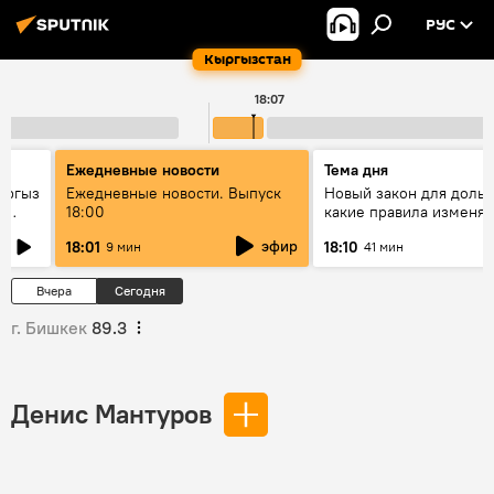
РУС
Кыргызстан
18:07
Ежедневные новости
Тема дня
ыргыз
Ежедневные новости. Выпуск
Новый закон для доль
н
18:00
какие правила изменят
квартир
эфир
18:01
18:10
9 мин
41 мин
Вчера
Сегодня
г. Бишкек
89.3
Денис Мантуров