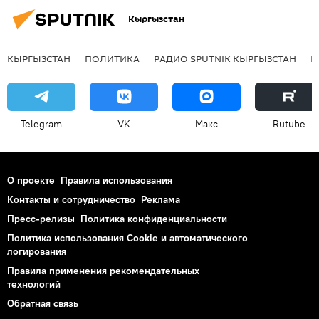
Кыргызстан
КЫРГЫЗСТАН
ПОЛИТИКА
РАДИО SPUTNIK КЫРГЫЗСТАН
Р
Telegram
VK
Макс
Rutube
О проекте
Правила использования
Контакты и сотрудничество
Реклама
Пресс-релизы
Политика конфиденциальности
Политика использования Cookie и автоматического
логирования
Правила применения рекомендательных
технологий
Обратная связь