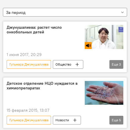
За период
Джунушалиева: растет число
онкобольных детей
1 июня 2017, 20:29
Гульнара Джунушалиева
Общество
Еще
3
Радио Sputnik Кыргызстан
Кыргызстан
рак
Детское отделение НЦО нуждается в
химиопрепаратах
15 февраля 2015, 13:07
Гульнара Джунушалиева
Новости
Еще
5
Кыргызстан
Бишкек
Ош