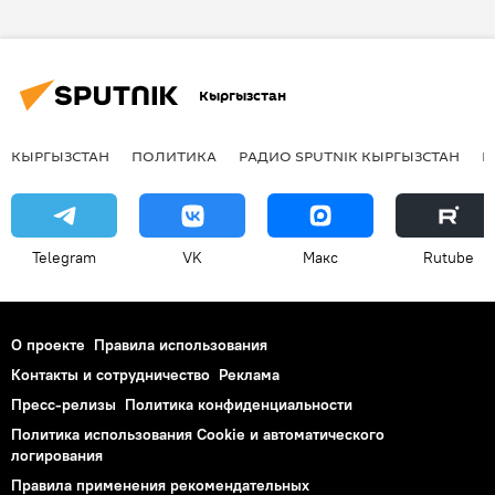
Казахстан
Нурсултан Назарбаев
Сооронбай Жээнбеков
Кыргызстан
Ситуация на границе Кыргызстана с Казахстаном
КЫРГЫЗСТАН
ПОЛИТИКА
РАДИО SPUTNIK КЫРГЫЗСТАН
Р
Telegram
VK
Макс
Rutube
О проекте
Правила использования
Контакты и сотрудничество
Реклама
Пресс-релизы
Политика конфиденциальности
Политика использования Cookie и автоматического
логирования
Правила применения рекомендательных