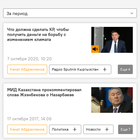
За период
Что должна сделать КР, чтобы
получить деньги на борьбу с
изменением климата
7 октября 2020, 10:20
Канат Абдрахманов
Радио Sputnik Кыргызстан
Еще
4
Общество
Кыргызстан
экология
климат
МИД Казахстана прокомментировал
слова Жээнбекова о Назарбаеве
17 октября 2017, 14:06
Канат Абдрахманов
Политика
Новости
Еще
7
Кыргызстан
В мире
Азия