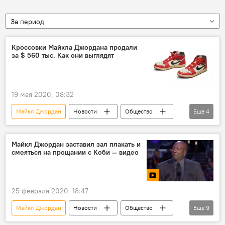
За период
Кроссовки Майкла Джордана продали
за $ 560 тыс. Как они выглядят
19 мая 2020, 08:32
Майкл Джордан
Новости
Общество
Еще
4
В мире
США
Кроссовки
аукцион
Майкл Джордан заставил зал плакать и
смеяться на прощании с Коби — видео
25 февраля 2020, 18:47
Майкл Джордан
Новости
Общество
Еще
9
В мире
спорт
видео