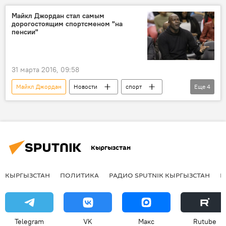
Мультимедиа
Коби Брайант
Майкл Джордан стал самым
дорогостоящим спортсменом "на
баскетбол
прощание
смерть
пенсии"
мем
31 марта 2016, 09:58
Майкл Джордан
Новости
спорт
Еще
4
В мире
Forbes
баскетбол
цена
Кыргызстан
КЫРГЫЗСТАН
ПОЛИТИКА
РАДИО SPUTNIK КЫРГЫЗСТАН
Р
Telegram
VK
Макс
Rutube