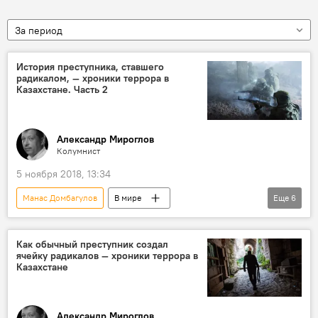
За период
История преступника, ставшего
радикалом, — хроники террора в
Казахстане. Часть 2
Александр Мироглов
Колумнист
5 ноября 2018, 13:34
Манас Домбагулов
В мире
Еще
6
Происшествия
Колумнисты
Азия
Казахстан
террорист
Как обычный преступник создал
ячейку радикалов — хроники террора в
радикальные течения
срок
Казахстане
Александр Мироглов