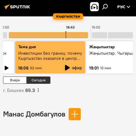
РУС
Кыргызстан
18:00
18:43
19:00
Тема дня
Жаңылыктар
уск
Инвестиции без границ: почему
Жаңылыктар. Чыгарыл
Кыргызстан оказался в центре
внимания бизнеса
эфир
18:06
19:01
52 мин
10 мин
Вчера
Сегодня
г. Бишкек
89.3
Манас Домбагулов