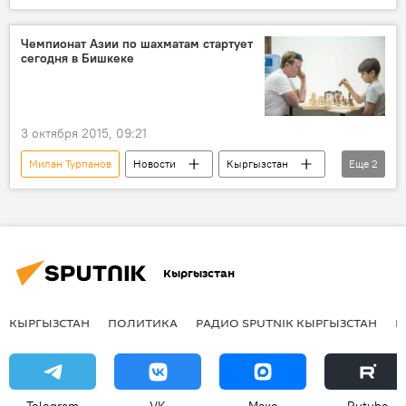
спорт
шахматы
Чемпионат Азии по шахматам стартует
сегодня в Бишкеке
3 октября 2015, 09:21
Милан Турпанов
Новости
Кыргызстан
Еще
2
Общество
шахматы
Кыргызстан
КЫРГЫЗСТАН
ПОЛИТИКА
РАДИО SPUTNIK КЫРГЫЗСТАН
Р