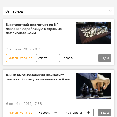
За период
Шестилетний шахматист из КР
завоевал серебряную медаль на
чемпионате Азии
11 апреля 2016, 20:11
Милан Турпанов
спорт
Новости
Еще
3
В мире
Монголия
шахматы
Юный кыргызстанский шахматист
завоевал бронзу на чемпионате Азии
6 октября 2015, 17:33
Милан Турпанов
Новости
Кыргызстан
Еще
2