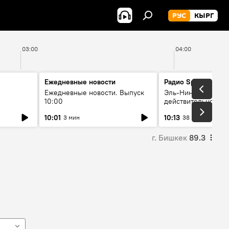
РУС
КЫРГ
03:00
04:00
Ежедневные новости
Радио Sputnik Кыр
Ежедневные новости. Выпуск
Эль-Ниньо, жара и 
10:00
действительно вли
 өнүгүү
погоду в Кыргызст
10:01
10:13
3 мин
38 мин
г. Бишкек
89.3