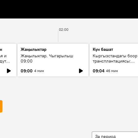
02:00
н
Жаңылыктар
Күн башат
я и
Жаңылыктар. Чыгарылыш
Кыргызстандагы боор
дут
09:00
трансплантациясы:
жетишкендиктер жана
09:00
09:04
4 мин
46 мин
келечеги
За период