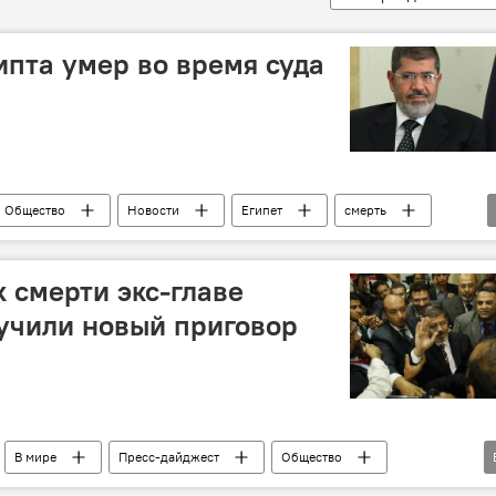
ипта умер во время суда
Общество
Новости
Египет
смерть
 смерти экс-главе
учили новый приговор
В мире
Пресс-дайджест
Общество