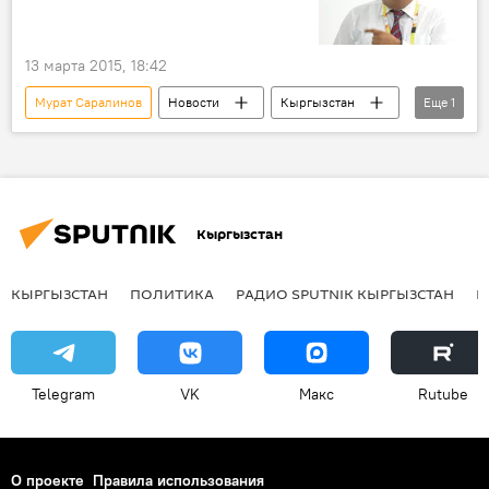
13 марта 2015, 18:42
Мурат Саралинов
Новости
Кыргызстан
Еще
1
Общество
Кыргызстан
КЫРГЫЗСТАН
ПОЛИТИКА
РАДИО SPUTNIK КЫРГЫЗСТАН
Р
Telegram
VK
Макс
Rutube
О проекте
Правила использования