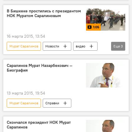
В мире
Владимир Путин
Посольство Кыргызстана в России
Россия
В Бишкеке простились с президентом
НОК Муратом Саралиновым
1:05
16 марта 2015, 13:54
Мурат Саралинов
Новости
видео
Еще
3
Общество
Происшествия
спорт
Саралинов Мурат Назарбекович —
Биография
13 марта 2015, 19:54
Мурат Саралинов
Справки
Скончался президент НОК Мурат
Саралинов