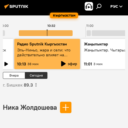
РУС
Кыргызстан
10:00
10:32
11:00
Радио Sputnik Кыргызстан
Жаңылыктар
уск
Эль-Ниньо, жара и сели: что
Жаңылыктар. Чыгарылы
действительно влияет на
погоду в Кыргызстане
эфир
10:13
11:01
38 мин
3 мин
Вчера
Сегодня
г. Бишкек
89.3
Ника Жолдошева