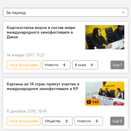
За период
Кыргызстанка вошла в состав жюри
международного кинофестиваля в
Дакке
14 января 2017, 11:21
Ника Жолдошева
Новости
В мире
Еще
7
Кыргызстан
Культура
Бангладеш
кино
режиссер
фильм
Картины из 14 стран примут участие в
международном кинофестивале в КР
кинофестиваль
1:43
6 декабря 2016, 19:41
Ника Жолдошева
Общество
Новости
Еще
8
видео
Пресс-центр
Кыргызстан