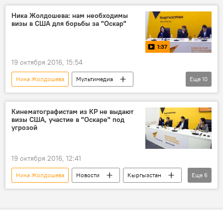
Культура
Мультимедиа
Ника Жолдошева: нам необходимы
визы в США для борьбы за "Оскар"
Таалайбек Кулмендеев
кинофестиваль "Кыргызстан — страна короткометражных фильмов"
1:37
кинофестиваль
19 октября 2016, 15:54
Ника Жолдошева
Мультимедиа
Еще
10
Новости
Кыргызстан
Пресс-центр
видео
Общество
Кинематографистам из КР не выдают
визы США, участие в "Оскаре" под
Культура
угрозой
Фильм "Завещание отца" борется за американские кинопремии
Кинопремия "Оскар"
Золотой глобус
19 октября 2016, 12:41
кинокартина "Завещание отца"
картина
Ника Жолдошева
Новости
Кыргызстан
Еще
6
Культура
Пресс-центр
Фильм "Завещание отца" борется за американские кинопремии
Кинопремия "Оскар"
фильм