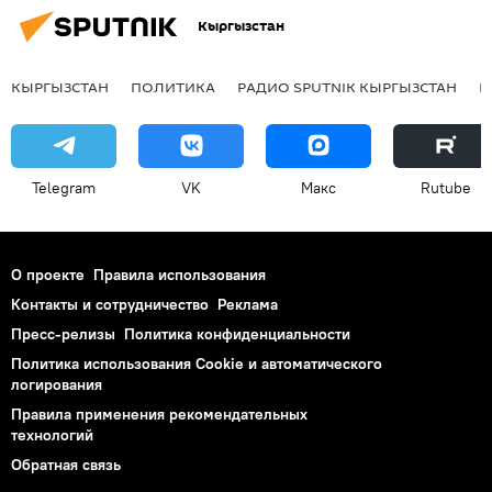
Кыргызстан
картина
КЫРГЫЗСТАН
ПОЛИТИКА
РАДИО SPUTNIK КЫРГЫЗСТАН
Р
Telegram
VK
Макс
Rutube
О проекте
Правила использования
Контакты и сотрудничество
Реклама
Пресс-релизы
Политика конфиденциальности
Политика использования Cookie и автоматического
логирования
Правила применения рекомендательных
технологий
Обратная связь