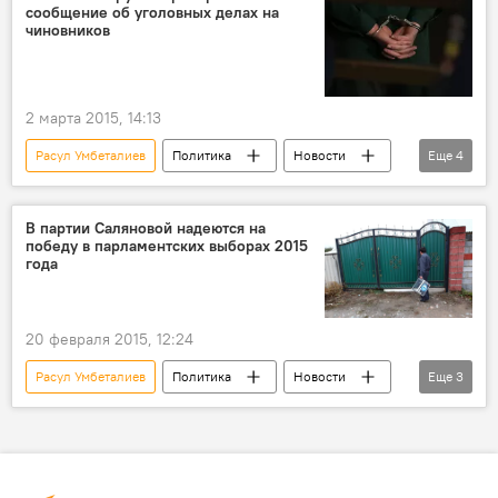
сообщение об уголовных делах на
тарифы
Протесты в Ереване
чиновников
2 марта 2015, 14:13
Расул Умбеталиев
Политика
Новости
Еще
4
Кыргызстан
Алмазбек Атамбаев
Аида Салянова
Генеральная прокуратура
В партии Саляновой надеются на
победу в парламентских выборах 2015
года
20 февраля 2015, 12:24
Расул Умбеталиев
Политика
Новости
Еще
3
Кыргызстан
Аида Салянова
ПП "Кучтуу Кыргызстан"