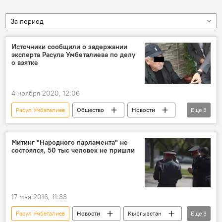
За период
Источники сообщили о задержании
эксперта Расула Умбеталиева по делу
о взятке
4 ноября 2020, 12:06
Расул Умбеталиев
Общество
Новости
Еще
3
Кыргызстан
задержание
взятка
Митинг "Народного парламента" не
состоялся, 50 тыс человек не пришли
17 мая 2016, 11:33
Расул Умбеталиев
Новости
Кыргызстан
Еще
3