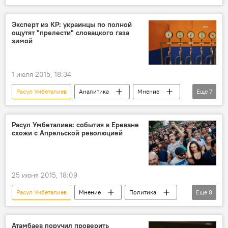
Общество
митинг
Дело оппозиционеров и аудиозапись в Интернете
Эксперт из КР: украинцы по полной
ощутят "прелести" словацкого газа
зимой
1 июля 2015, 18:34
Расул Умбеталиев
Аналитика
Мнение
Еще
7
Новости
Общество
В мире
Украина
Словакия
Дмитрий Орлов
Расул Умбеталиев: события в Ереване
схожи с Апрельской революцией
газ
25 июня 2015, 18:09
Расул Умбеталиев
Мнение
Политика
Еще
8
Новости
Общество
В мире
Ереван
Армения
электроэнергия
Атамбаев поручил проверить