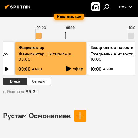
РУС
Кыргызстан
09:00
09:19
10:00
Жаңылыктар
Ежедневные новости
овую
Жаңылыктар. Чыгарылыш
Ежедневные новости. 
09:00
10:00
эфир
09:00
10:00
4 мин
4 мин
Вчера
Сегодня
г. Бишкек
89.3
Рустам Осмоналиев