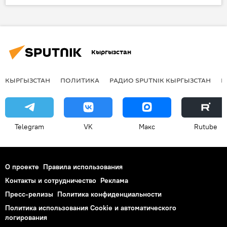
Кыргызстан
Мнение
экономика
Казахстан
Гульнара Ускенбаева
птичий грипп
мясо
запрет
Кыргызстан
КЫРГЫЗСТАН
ПОЛИТИКА
РАДИО SPUTNIK КЫРГЫЗСТАН
Р
Telegram
VK
Макс
Rutube
О проекте
Правила использования
Контакты и сотрудничество
Реклама
Пресс-релизы
Политика конфиденциальности
Политика использования Cookie и автоматического
логирования