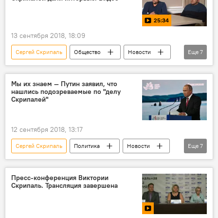
отравление
книга
Россия
Великобритания
25:34
13 сентября 2018, 18:09
Сергей Скрипаль
Общество
Новости
Еще
7
видео
В мире
Мультимедиа
Россия
Ситуация вокруг "дела Скрипаля"
Мы их знаем — Путин заявил, что
нашлись подозреваемые по "делу
интервью
Великобритания
Скрипалей"
12 сентября 2018, 13:17
Сергей Скрипаль
Политика
Новости
Еще
7
В мире
Россия
Ситуация вокруг "дела Скрипаля"
Пресс-конференция Виктории
Скрипаль. Трансляция завершена
Великобритания
Владимир Путин
отравление
подозреваемый