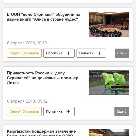
Политика
Мнение
Россия
Ситуация вокруг "дела Скрипаля"
В ООН "дело Скрипаля" обсудили на
языке книги "Алиса в стране чудес"
Колумнисты
США
Сирия
Великобритания
Сергей Лавров
МИД РФ
6 апреля 2018, 10:19
ОЗХО (Организация по запрещению химического оружия)
Сергей Скрипаль
Политика
Новости
Еще
7
отравление
доклад
заключение
В мире
Ситуация вокруг "дела Скрипаля"
Великобритания
Василий Небензя
Причастность России к "делу
Скрипалей" не доказана — премьер
ООН
отравление
Россия
Литвы
6 апреля 2018, 09:12
Сергей Скрипаль
Политика
Еще
6
Пресс-дайджест
Новости
В мире
Россия
Ситуация вокруг "дела Скрипаля"
Кыргызстан поддержал заявление