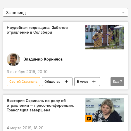
За период
Неудобная годовщина. Забытое
отравление в Солсбери
Владимир Корнилов
3 октября 2019, 20:10
Сергей Скрипаль
Общество
В мире
Еще
7
Политика
Великобритания
яд
СМИ
отравление
Колумнисты
Виктория Скрипаль по делу об
отравлении — пресс-конференция.
Россия
Трансляция завершена
4 марта 2019, 18:20