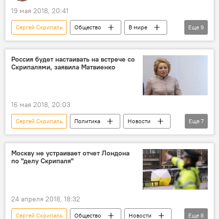
19 мая 2018, 20:41
Сергей Скрипаль
Общество
В мире
Еще
9
Мнение
Аналитика
Ситуация вокруг "дела Скрипаля"
Россия будет настаивать на встрече со
Скрипалями, заявила Матвиенко
Великобритания
Тереза Мэй
Геворг Мирзаян
отравление
Химическое оружие
Россия
16 мая 2018, 20:03
Сергей Скрипаль
Политика
Новости
Еще
7
В мире
Ситуация вокруг "дела Скрипаля"
Великобритания
Валентина Матвиенко
Москву не устраивает отчет Лондона
по "делу Скрипаля"
скандал
провокация
Россия
24 апреля 2018, 18:32
Сергей Скрипаль
Общество
Новости
Еще
8