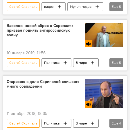
Сергей Скрипаль
видео
Мультимедиа
Еще
5
В мире
Политика
Новости
пресс-конференция
Вавилов: новый вброс о Скрипалях
призван поднять антироссийскую
Ситуация вокруг "дела Скрипаля"
волну
10 января 2019, 11:56
Сергей Скрипаль
Политика
В мире
Еще
5
Радио Sputnik Кыргызстан
Ситуация вокруг "дела Скрипаля"
Стариков: в деле Скрипалей слишком
много совпадений
Великобритания
СМИ
Россия
11 октября 2018, 18:35
Сергей Скрипаль
Политика
В мире
Еще
4