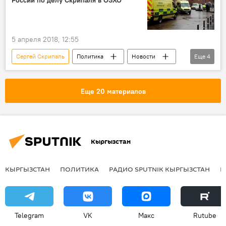
России по делу Скрипаля в ОЗХО
Литва
5 апреля 2018, 12:55
Сергей Скрипаль
Политика
Новости
Еще
4
В мире
Ситуация вокруг "дела Скрипаля"
Кыргызстан
Россия
Еще 20 материалов
Кыргызстан
КЫРГЫЗСТАН
ПОЛИТИКА
РАДИО SPUTNIK КЫРГЫЗСТАН
Р
Telegram
VK
Макс
Rutube