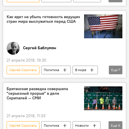
В мире
Пресс-дайджест
Россия
Ситуация вокруг "дела Скрипаля"
Как идет на убыль готовность ведущих
стран мира выслужиться перед США
Великобритания
ОЗХО (Организация по запрещению химического оружия)
отравление
документы
Сергей Баблумян
21 апреля 2018, 19:35
Сергей Скрипаль
Политика
В мире
Еще
7
Колумнисты
Мнение
США
Германия
Дональд Трамп
Британская разведка совершила
"серьезный прорыв" в деле
конфликт
санкции
Скрипалей — СМИ
21 апреля 2018, 11:33
Сергей Скрипаль
Политика
Новости
Еще
9