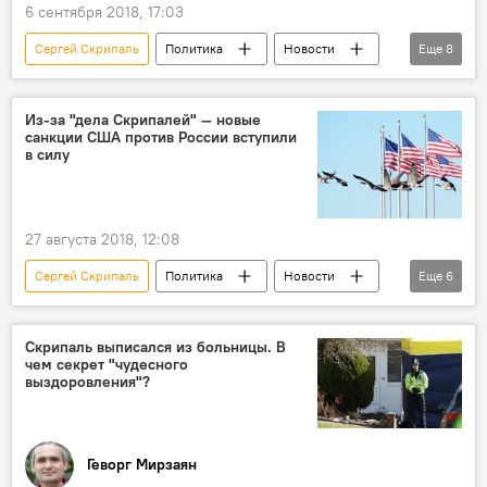
6 сентября 2018, 17:03
Сергей Скрипаль
Политика
Новости
Еще
8
видео
В мире
Мультимедиа
Ситуация вокруг "дела Скрипаля"
Из-за "дела Скрипалей" — новые
санкции США против России вступили
Великобритания
отравление
в силу
трансляция
Россия
27 августа 2018, 12:08
Сергей Скрипаль
Политика
Новости
Еще
6
В мире
Санкции в отношении России
Ситуация вокруг "дела Скрипаля"
США
Скрипаль выписался из больницы. В
чем секрет "чудесного
санкции
Россия
выздоровления"?
Геворг Мирзаян