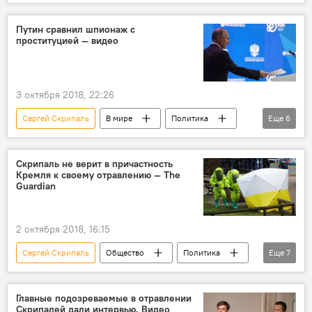
Радио Sputnik Кыргызстан
Ситуация вокруг "дела Скрипаля"
Путин сравнил шпионаж с
проституцией — видео
Великобритания
Николай Стариков
3 октября 2018, 22:26
Сергей Скрипаль
В мире
Политика
Еще
6
Новости
Ситуация вокруг "дела Скрипаля"
Владимир Путин
проституция
Скрипаль не верит в причастность
Кремля к своему отравлению — The
шпионаж
Россия
Guardian
2 октября 2018, 16:15
Сергей Скрипаль
Общество
Политика
Еще
7
Новости
В мире
Ситуация вокруг "дела Скрипаля"
Главные подозреваемые в отравлении
Скрипалей дали интервью. Видео