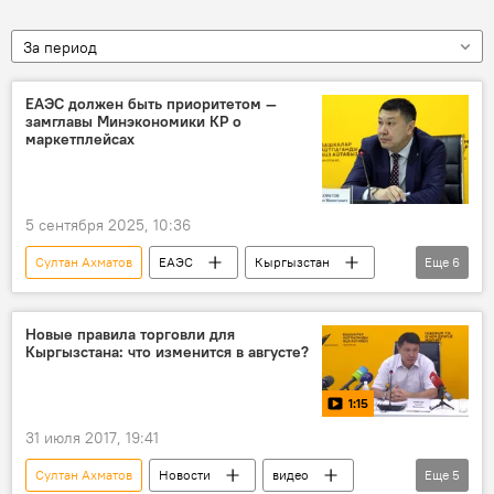
За период
ЕАЭС должен быть приоритетом —
замглавы Минэкономики КР о
маркетплейсах
5 сентября 2025, 10:36
Султан Ахматов
ЕАЭС
Кыргызстан
Еще
6
Россия
электронная торговля
маркетплейс
железная дорога
Новые правила торговли для
Кыргызстана: что изменится в августе?
развитие
Владивосток
1:15
31 июля 2017, 19:41
Султан Ахматов
Новости
видео
Еще
5