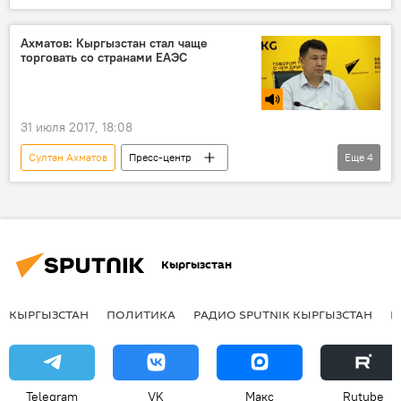
Кыргызстан
Мультимедиа
экономика
Ахматов: Кыргызстан стал чаще
торговать со странами ЕАЭС
Министерство экономики и коммерции КР
экспорт
31 июля 2017, 18:08
Султан Ахматов
Пресс-центр
Еще
4
Радио Sputnik Кыргызстан
экономика
экспорт
торговля
Кыргызстан
КЫРГЫЗСТАН
ПОЛИТИКА
РАДИО SPUTNIK КЫРГЫЗСТАН
Р
Telegram
VK
Макс
Rutube