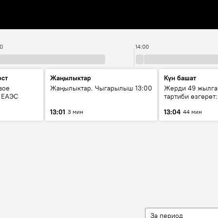
00
14:00
ост
Жаңылыктар
Күн башат
вое
Жаңылыктар. Чыгарылыш 13:00
Жерди 49 жылга
о ЕАЭС
тартиби өзгөрөт
эмнени көздөйт
13:01
13:04
3 мин
44 мин
За период