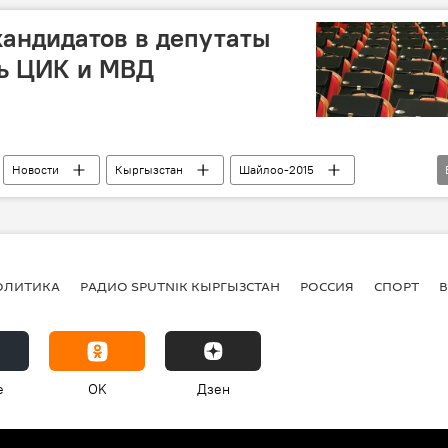
кандидатов в депутаты
ь ЦИК и МВД
Новости
Кыргызстан
Шайлоо-2015
Выборы в Жогорку Кенеш
я
ОЛИТИКА
РАДИО SPUTNIK КЫРГЫЗСТАН
РОССИЯ
СПОРТ
e
OK
Дзен