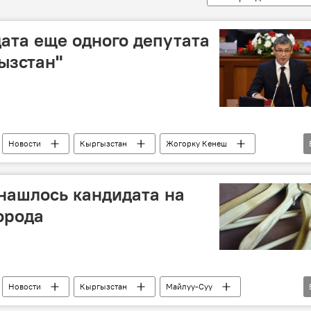
ата еще одного депутата
ызстан"
Новости
Кыргызстан
Жогорку Кенеш
я
лишение
нашлось кандидата на
орода
Новости
Кыргызстан
Майлуу-Суу
ательная комиссия