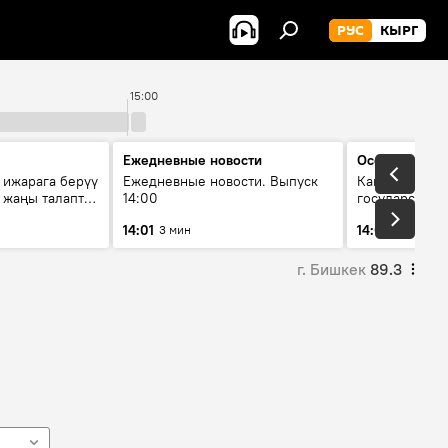
РУС
КЫРГ
15:00
16:
Ежедневные новости
Особый акце
 ижарага берүү
Ежедневные новости. Выпуск
Как складыва
: жаңы талаптар
14:00
государственн
?
России и гео
14:01
14:04
3 мин
56 мин
глазами анал
г. Бишкек
89.3