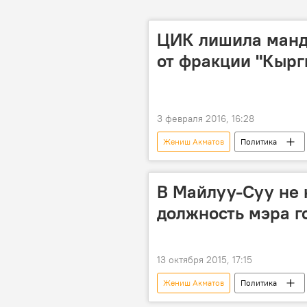
ЦИК лишила манд
от фракции "Кырг
3 февраля 2016, 16:28
Жениш Акматов
Политика
Центральная избирательная комисси
В Майлуу-Суу не 
должность мэра г
13 октября 2015, 17:15
Жениш Акматов
Политика
выборы
Центральная избир