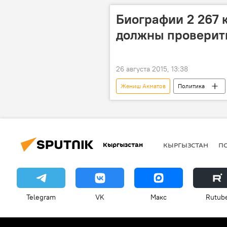
Биографии 2 267 
должны проверит
26 августа 2015, 13:38
Жениш Акматов
Политика
Ход кампании
МВД
Центральная избирательная комисси
Кыргызстан
КЫРГЫЗСТАН
П
Telegram
VK
Макс
Rutub