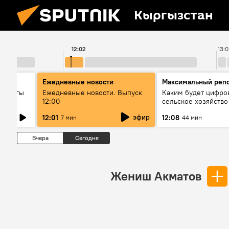
Кыргызстан
12:02
13:
Ежедневные новости
Максимальный реп
гындагы
Ежедневные новости. Выпуск
Каким будет цифро
12:00
сельское хозяйств
к кызмат
эфир
12:01
12:08
7 мин
44 мин
ө
Вчера
Сегодня
Жениш Акматов