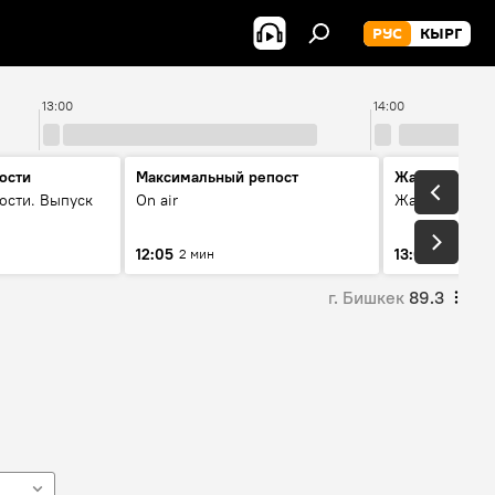
РУС
КЫРГ
13:00
14:00
ости
Максимальный репост
Жаңылыктар
ости. Выпуск
On air
Жаңылыктар.
12:05
13:01
2 мин
3 мин
г. Бишкек
89.3