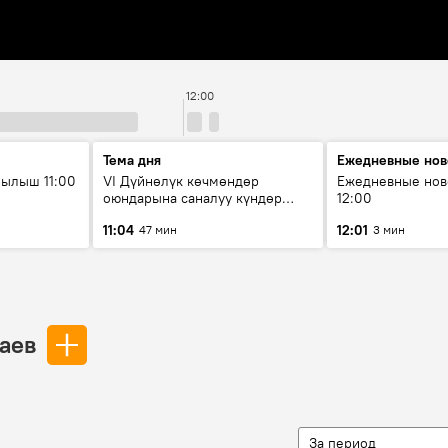
12:00
Тема дня
Ежедневные нов
ылыш 11:00
VI Дүйнөлүк көчмөндөр
Ежедневные нов
оюндарына саналуу күндөр
12:00
калды: даярдык иштери кайсы
11:04
12:01
47 мин
3 мин
этапка жетти?
аев
За период