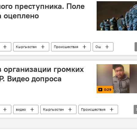
ого преступника. Поле
а оцеплено
Кыргызстан
Происшествия
Ош
в организации громких
Р. Видео допроса
0:29
видео
Кыргызстан
Происшествия
ограбление
розыск
разбой