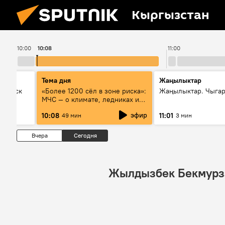
Кыргызстан
10:00
10:08
11:00
Тема дня
Жаңылыктар
Выпуск
«Более 1200 сёл в зоне риска»:
Жаңылыктар. Чыгар
МЧС — о климате, ледниках и
системе оповещения
эфир
10:08
11:01
49 мин
3 мин
населения
Вчера
Сегодня
Жылдызбек Бекмурз