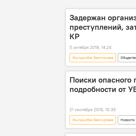
Задержан органи
преступлений, за
КР
5 октября 2018, 14:24
Жылдызбек Бекмурзаев
Обществ
Каракол
задержание
Поиски опасного 
подробности от У
21 сентября 2018, 10:33
Жылдызбек Бекмурзаев
Новости
УВД
розыск