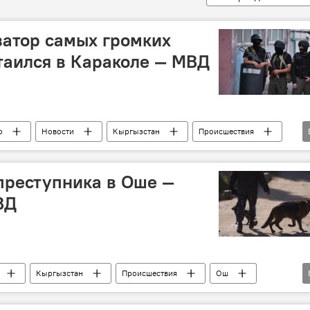
затор самых громких
таился в Караколе — МВД
о
Новости
Кыргызстан
Происшествия
ОПГ
преступника в Оше —
ВД
Кыргызстан
Происшествия
Ош