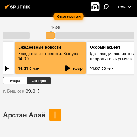
РУС
Кыргызстан
14:03
Ежедневные новости
Особый акцент
Ежедневные новости. Выпуск
Где находилась истори
14:00
прародина кыргызов
гүү
эфир
14:01
14:07
6 мин
53 мин
Вчера
Сегодня
г. Бишкек
89.3
Арстан Алай