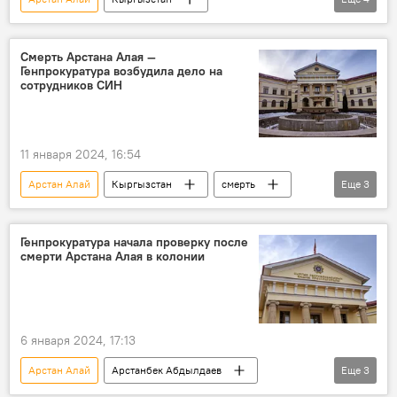
генеральный прокурор
Курманкул Зулушев
смерть
СИН
Смерть Арстана Алая —
Генпрокуратура возбудила дело на
сотрудников СИН
11 января 2024, 16:54
Арстан Алай
Кыргызстан
смерть
Еще
3
суицид
Генеральная прокуратура
уголовное дело
Генпрокуратура начала проверку после
смерти Арстана Алая в колонии
6 января 2024, 17:13
Арстан Алай
Арстанбек Абдылдаев
Еще
3
Генеральная прокуратура
Происшествия