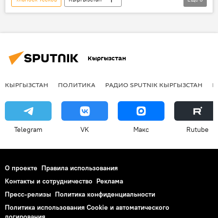
Каныбек Иманалиев
увольнение
Садыр Жапаров
Кыргызстан
КЫРГЫЗСТАН
ПОЛИТИКА
РАДИО SPUTNIK КЫРГЫЗСТАН
Р
Telegram
VK
Макс
Rutube
О проекте
Правила использования
Контакты и сотрудничество
Реклама
Пресс-релизы
Политика конфиденциальности
Политика использования Cookie и автоматического
логирования