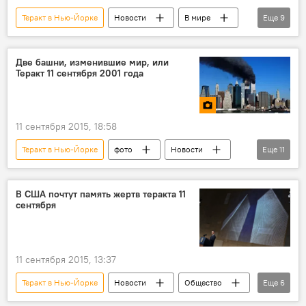
Теракт в Нью-Йорке
Новости
В мире
Еще
9
Происшествия
Мультимедиа
фото
США
Нью-Йорк
Пентагон
Две башни, изменившие мир, или
Теракт 11 сентября 2001 года
теракт 11 сентября
теракт
башни-близнецы
11 сентября 2015, 18:58
Теракт в Нью-Йорке
фото
Новости
Еще
11
Общество
Происшествия
В мире
Нью-Йорк
теракт 11 сентября
В США почтут память жертв теракта 11
сентября
террорист
смертник
самолет
трагедия
башни
близнецы
11 сентября 2015, 13:37
Теракт в Нью-Йорке
Новости
Общество
Еще
6
В мире
США
Нью-Йорк