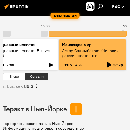
РУС
Кыргызстан
18:00
18:5
едневные новости
Меняющие мир
едневные новости. Выпуск
Аскар Салымбеков: «Человек
:00
должен постоянно
совершенствоваться»
эфир
:00
18:05
5 мин
54 мин
Вчера
Сегодня
г. Бишкек
89.3
Теракт в Нью-Йорке
Террористические акты в Нью-Йорке.
Информация о подготовке и совершенных