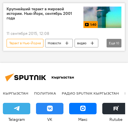
Барак Обама
теракт 11 сентября
Крупнейший теракт в мировой
истории. Нью-Йорк, сентябрь 2001
теракт
года
1:40
11 сентября 2015, 12:08
Теракт в Нью-Йорке
Новости
видео
Еще
10
Общество
Происшествия
В мире
Нью-Йорк
теракт
смертник
самолет
авиалайнер
история
Кыргызстан
башни-близнецы
КЫРГЫЗСТАН
ПОЛИТИКА
РАДИО SPUTNIK КЫРГЫЗСТАН
Р
Telegram
VK
Макс
Rutube