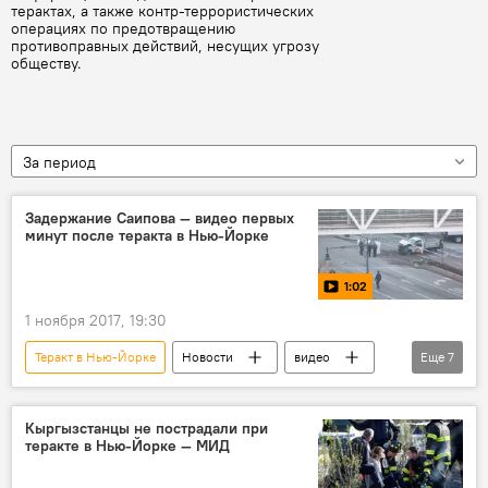
терактах, а также контр-террористических
операциях по предотвращению
противоправных действий, несущих угрозу
обществу.
За период
Задержание Саипова — видео первых
минут после теракта в Нью-Йорке
1:02
1 ноября 2017, 19:30
Теракт в Нью-Йорке
Новости
видео
Еще
7
В мире
Происшествия
Мультимедиа
Нью-Йорк
США
Кыргызстанцы не пострадали при
теракте в Нью-Йорке — МИД
гибель
теракт