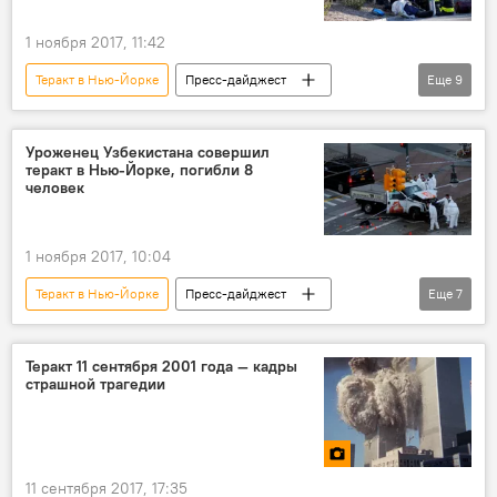
1 ноября 2017, 11:42
Теракт в Нью-Йорке
Пресс-дайджест
Еще
9
Новости
В мире
Происшествия
миграция
США
Нью-Йорк
Уроженец Узбекистана совершил
теракт в Нью-Йорке, погибли 8
МИД
теракт
гибель
человек
1 ноября 2017, 10:04
Теракт в Нью-Йорке
Пресс-дайджест
Еще
7
Новости
В мире
Происшествия
Нью-Йорк
Узбекистан
теракт
Теракт 11 сентября 2001 года — кадры
страшной трагедии
уроженцы
11 сентября 2017, 17:35