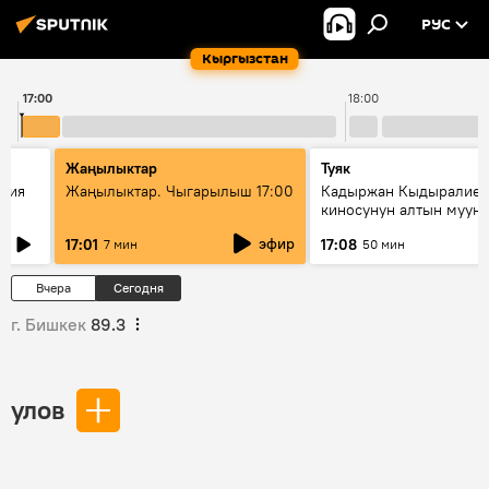
РУС
Кыргызстан
17:00
18:00
Жаңылыктар
Туяк
атия
Жаңылыктар. Чыгарылыш 17:00
Кадыржан Кыдыралиев
киносунун алтын муун
өкүлү
эфир
17:01
17:08
7 мин
50 мин
Вчера
Сегодня
г. Бишкек
89.3
улов