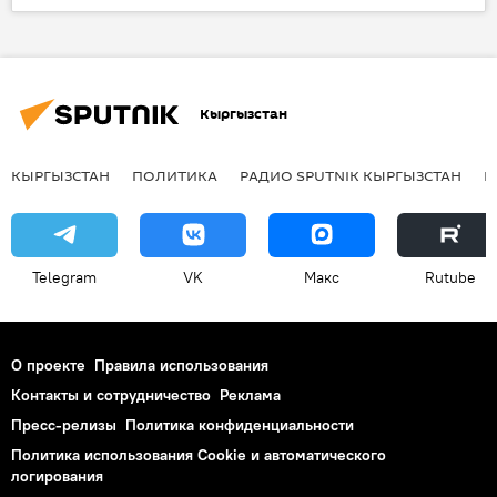
Кыргызстан
Иссык-Кульская область
браконьерство
рыба
Новости Киргизии
рыболовные сети
Кыргызстан
КЫРГЫЗСТАН
ПОЛИТИКА
РАДИО SPUTNIK КЫРГЫЗСТАН
Р
Telegram
VK
Макс
Rutube
О проекте
Правила использования
Контакты и сотрудничество
Реклама
Пресс-релизы
Политика конфиденциальности
Политика использования Cookie и автоматического
логирования