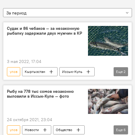
За период
Судак и 86 чебаков — за незаконную
рыбалку задержали двух мужчин в КР
3 мая 2022, 17:04
улов
Кыргызстан
Иссык-Куль
Еще
2
рыба
задержание
Рыбу на 778 тыс сомов незаконно
выловили в Иссык-Куле — фото
24 октября 2021, 23:04
улов
Новости
Общество
Еще
6