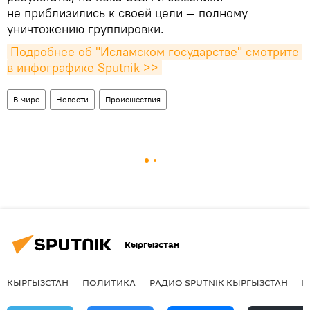
не приблизились к своей цели — полному
уничтожению группировки.
Подробнее об "Исламском государстве" смотрите 
в инфографике Sputnik >>
В мире
Новости
Происшествия
Кыргызстан
КЫРГЫЗСТАН
ПОЛИТИКА
РАДИО SPUTNIK КЫРГЫЗСТАН
Р