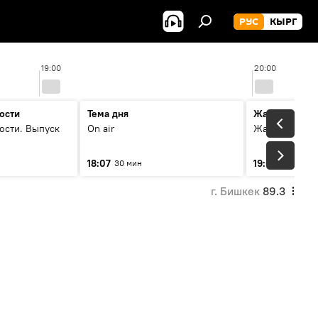
РУС
КЫРГ
19:00
20:00
ости
Тема дня
Жаңылыктар
ости. Выпуск
On air
Жаңылыктар.
18:07
19:01
30 мин
5 мин
г. Бишкек
89.3