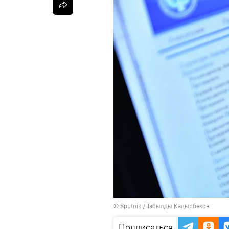
©
Sputnik / Табылды Кадырбеков
Подписаться