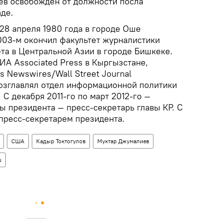
ев освобожден от должности посла
де.
28 апреля 1980 года в городе Оше
003-м окончил факультет журналистики
та в Центральной Азии в городе Бишкеке.
ИА Associated Press в Кыргызстане,
 Newswires/Wall Street Journal
 возглавлял отдел информационной политики
 С декабря 2011-го по март 2012-го —
ы президента — пресс-секретарь главы КР. С
 пресс-секретарем президента.
США
Кадыр Токтогулов
Муктар Джумалиев
ш