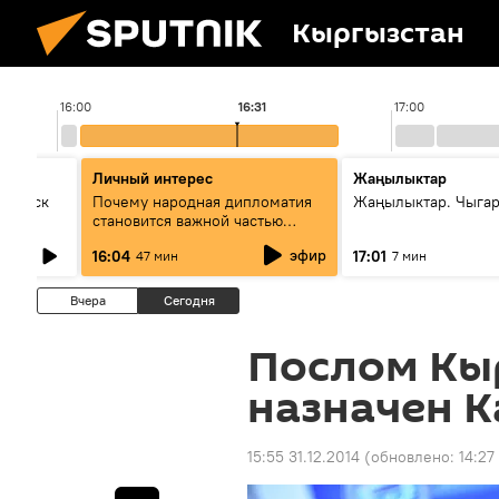
Кыргызстан
16:00
16:31
17:00
Личный интерес
Жаңылыктар
Выпуск
Почему народная дипломатия
Жаңылыктар. Чыга
становится важной частью
международного
эфир
16:04
17:01
47 мин
7 мин
сотрудничества
Вчера
Сегодня
Послом Кы
назначен 
15:55 31.12.2014
(обновлено:
14:27