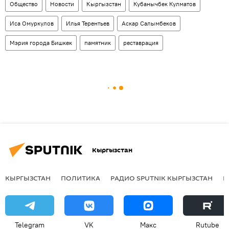
Общество
Новости
Кыргызстан
Кубанычбек Кулматов
Иса Омуркулов
Илья Терентьев
Аскар Салымбеков
Мэрия города Бишкек
памятник
реставрация
Кыргызстан
КЫРГЫЗСТАН
ПОЛИТИКА
РАДИО SPUTNIK КЫРГЫЗСТАН
Р
Telegram
VK
Макс
Rutube