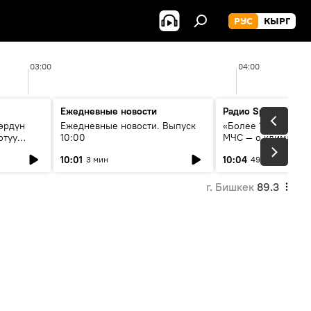
РУС
КЫРГ
03:00
04:00
Ежедневные новости
Радио Sputnik Кыр
өрдүн
Ежедневные новости. Выпуск
«Более 1200 сёл в 
отуу
10:00
МЧС — о климате, 
системе оповещен
10:01
10:04
3 мин
49 мин
населения
г. Бишкек
89.3