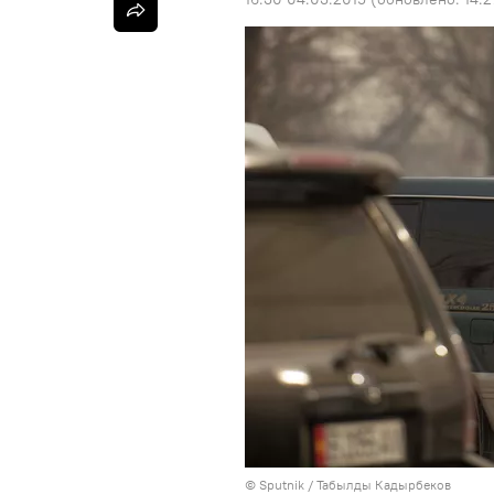
©
Sputnik / Табылды Кадырбеков