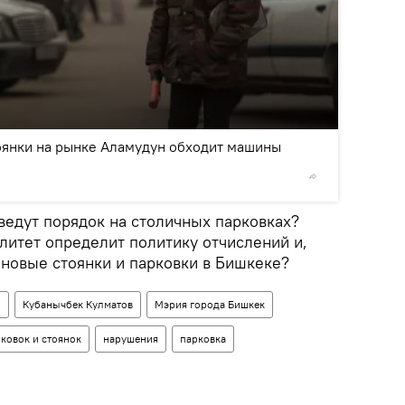
2
/3
оянки на рынке Аламудун обходит машины
©
Sputni
ведут порядок на столичных парковках?
литет определит политику отчислений и,
 новые стоянки и парковки в Бишкеке?
о
Кубанычбек Кулматов
Мэрия города Бишкек
ковок и стоянок
нарушения
парковка