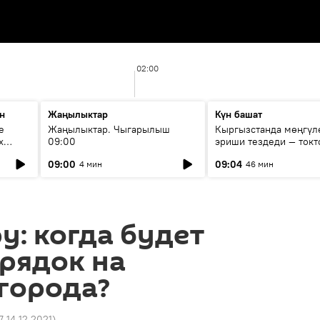
02:00
н
Жаңылыктар
Күн башат
е
Жаңылыктар. Чыгарылыш
Кыргызстанда мөңгүл
х
09:00
эриши тездеди — токт
мүмкүн эмеспи?
09:00
09:04
4 мин
46 мин
у: когда будет
рядок на
города?
7 14.12.2021
)