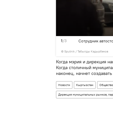
1
/3
к-Жолу
Сотрудник автост
©
Sputnik / Табылды Кадырбеков
Когда мэрия и дирекция на
Когда столичный муниципа
наконец, начнет создавать
Новости
Кыргызстан
Обществ
Дирекция муниципальных рынков, пар