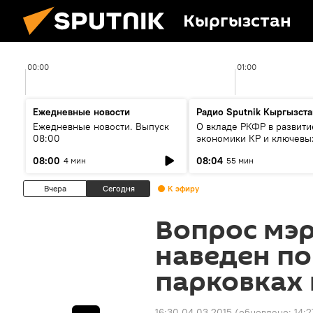
Кыргызстан
00:00
01:00
Ежедневные новости
Радио Sputnik Кыргызста
Ежедневные новости. Выпуск
О вкладе РКФР в развити
08:00
экономики КР и ключевы
секторах до 2030 года
08:00
08:04
4 мин
55 мин
Вчера
Сегодня
К эфиру
Вопрос мэр
наведен по
парковках 
16:30 04.03.2015
(обновлено:
14:2