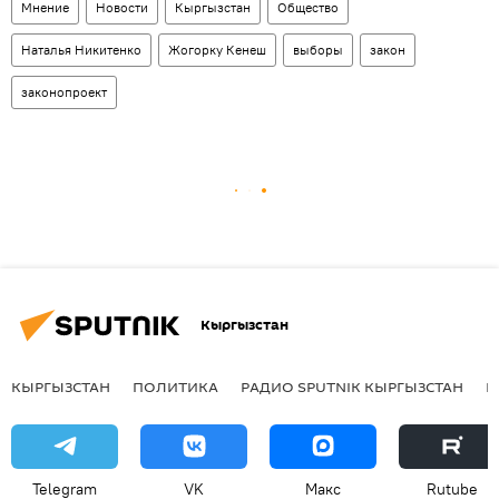
Мнение
Новости
Кыргызстан
Общество
Наталья Никитенко
Жогорку Кенеш
выборы
закон
законопроект
Кыргызстан
КЫРГЫЗСТАН
ПОЛИТИКА
РАДИО SPUTNIK КЫРГЫЗСТАН
Р
Telegram
VK
Макс
Rutube