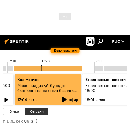
РУС
Кыргызстан
17:00
17:23
18:00
Көз мончок
Ежедневные новости
17:00
Мекенчилдик үй-бүлөдөн
Ежедневные новости. 
башталат: өз өлкөсүн баалаган
18:00
муунду кантип тарбиялоо
эфир
17:04
18:01
47 мин
5 мин
керек?
Вчера
Сегодня
г. Бишкек
89.3