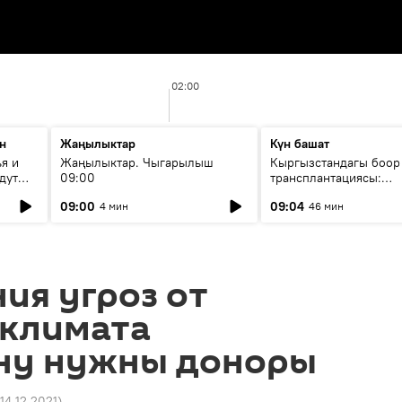
02:00
н
Жаңылыктар
Күн башат
я и
Жаңылыктар. Чыгарылыш
Кыргызстандагы боор
дут
09:00
трансплантациясы:
жетишкендиктер жана
09:00
09:04
4 мин
46 мин
келечеги
ия угроз от
 климата
ну нужны доноры
 14.12.2021
)