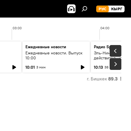
РУС
КЫРГ
03:00
04:00
Ежедневные новости
Радио Sputnik Кыр
Ежедневные новости. Выпуск
Эль-Ниньо, жара и 
10:00
действительно вли
 өнүгүү
погоду в Кыргызст
10:01
10:13
3 мин
38 мин
г. Бишкек
89.3