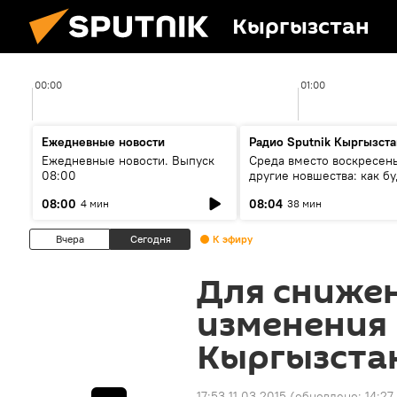
Кыргызстан
00:00
01:00
Ежедневные новости
Радио Sputnik Кыргызста
Ежедневные новости. Выпуск
Среда вместо воскресень
08:00
другие новшества: как бу
проходить выборы в КР?
08:00
08:04
4 мин
38 мин
Вчера
Сегодня
К эфиру
Для снижен
изменения
Кыргызста
17:53 11.03.2015
(обновлено:
14:27