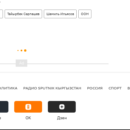
.
о
Тайырбек Сарпашев
Шамиль Ильясов
ООН
ОЛИТИКА
РАДИО SPUTNIK КЫРГЫЗСТАН
РОССИЯ
СПОРТ
e
OK
Дзен