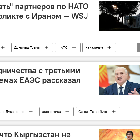
ать" партнеров по НАТО
фликте с Ираном — WSJ
Дональд Трамп
НАТО
наказание
дничества с третьими
емах ЕАЭС рассказал
ндр Лукашенко
экономика
Санкт-Петербург
 что Кыргызстан не