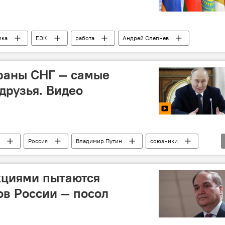
ика
ЕЭК
работа
Андрей Слепнев
траны СНГ — самые
друзья. Видео
Россия
Владимир Путин
союзники
циями пытаются
ов России — посол