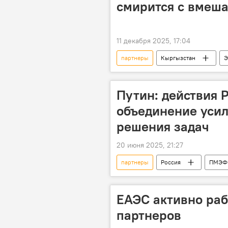
смирится с вмеша
11 декабря 2025, 17:04
партнеры
Кыргызстан
Э
Путин: действия 
объединение усил
решения задач
20 июня 2025, 21:27
партнеры
Россия
ПМЭФ 
дружественность
ЕАЭС активно раб
партнеров