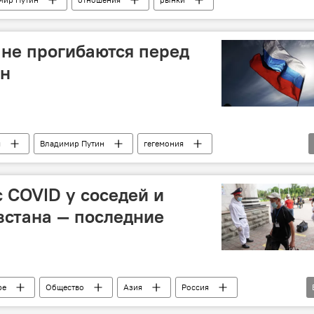
не прогибаются перед
ин
я
Владимир Путин
гегемония
с COVID у соседей и
зстана — последние
ре
Общество
Азия
Россия
ситуация
Коронавирус - 2020