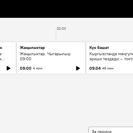
02:00
н
Жаңылыктар
Күн башат
е
Жаңылыктар. Чыгарылыш
Кыргызстанда мөңгүл
х
09:00
эриши тездеди — токт
мүмкүн эмеспи?
09:00
09:04
4 мин
46 мин
За период