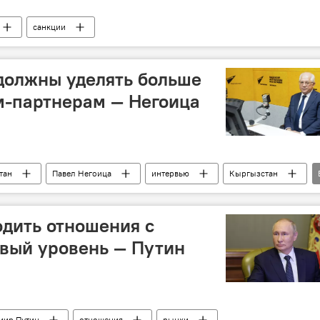
санкции
должны уделять больше
м-партнерам — Негоица
тан
Павел Негоица
интервью
Кыргызстан
йская газета
одить отношения с
вый уровень — Путин
мир Путин
отношения
рынки