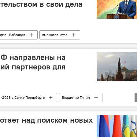
тельством в свои дела
диль Байсалов
вмешательство
РФ направлены на
ий партнеров для
-2025 в Санкт-Петербурге
Владимир Путин
отает над поиском новых