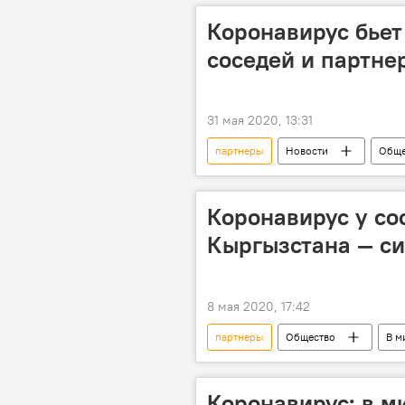
Распространение нового коронавирус
Коронавирус бьет
соседей и партне
31 мая 2020, 13:31
партнеры
Новости
Обще
соседи
ситуация
к
Распространение нового коронавирус
Коронавирус у со
Кыргызстана — си
8 мая 2020, 17:42
партнеры
Общество
В м
коронавирус
соседи
Распространение нового коронавирус
Коронавирус: в м