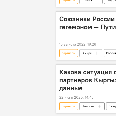
Союзники России 
гегемоном — Пут
15 августа 2022, 19:26
партнеры
В мире
Росси
Форум "Армия-2023"
Какова ситуация 
партнеров Кыргы
данные
22 июня 2020, 14:45
партнеры
Новости
В ми
коронавирус
соседи