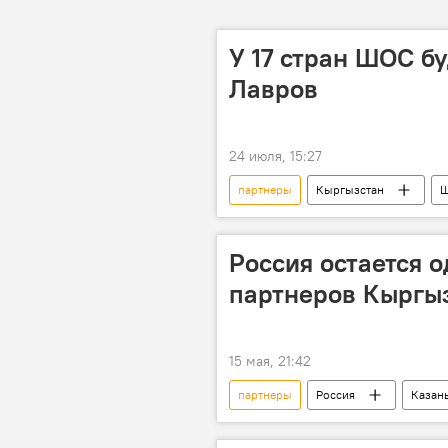
У 17 стран ШОС б
Лавров
24 июля, 15:27
партнеры
Кыргызстан
Россия остается 
партнеров Кыргы
15 мая, 21:42
партнеры
Россия
Казан
Данияр Амангельдиев