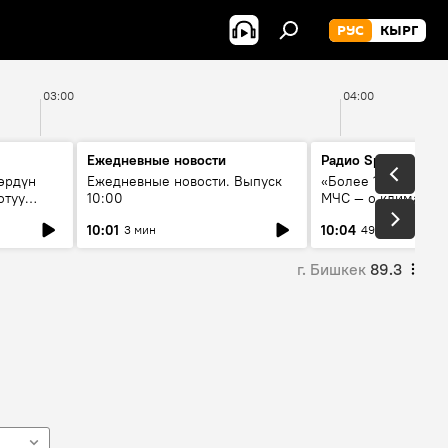
РУС
КЫРГ
03:00
04:00
Ежедневные новости
Радио Sputnik Кыр
өрдүн
Ежедневные новости. Выпуск
«Более 1200 сёл в 
отуу
10:00
МЧС — о климате, 
системе оповещен
10:01
10:04
3 мин
49 мин
населения
г. Бишкек
89.3