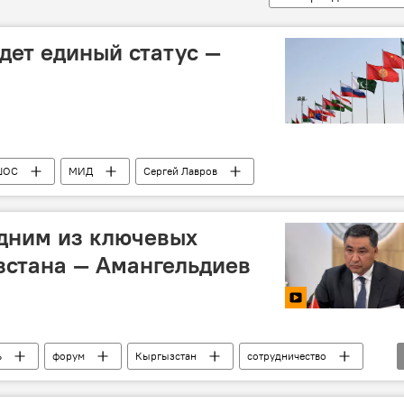
удет единый статус —
ШОС
МИД
Сергей Лавров
одним из ключевых
зстана — Амангельдиев
ь
форум
Кыргызстан
сотрудничество