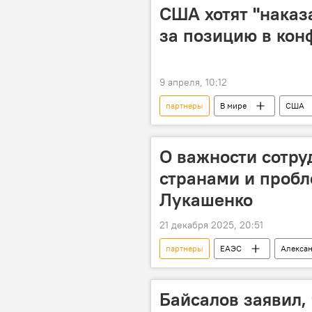
США хотят "наказ
за позицию в кон
9 апреля, 10:12
партнеры
В мире
США
Марк Рютте
О важности сотру
странами и пробл
Лукашенко
21 декабря 2025, 20:51
партнеры
ЕАЭС
Алекса
Байсалов заявил,