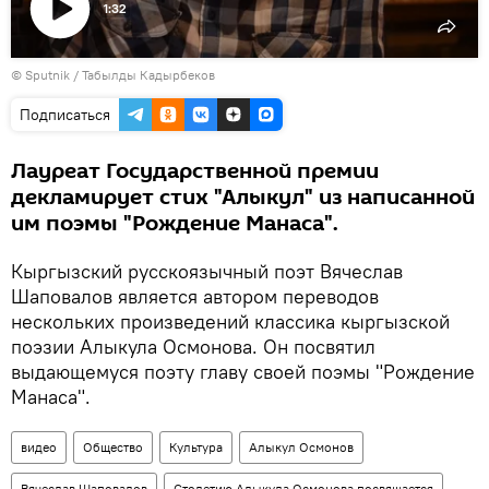
1:32
Воспроизвести
©
Sputnik / Табылды Кадырбеков
видео
Подписаться
Лауреат Государственной премии
декламирует стих "Алыкул" из написанной
им поэмы "Рождение Манаса".
Кыргызский русскоязычный поэт Вячеслав
Шаповалов является автором переводов
нескольких произведений классика кыргызской
поэзии Алыкула Осмонова. Он посвятил
выдающемуся поэту главу своей поэмы "Рождение
Манаса".
видео
Общество
Культура
Алыкул Осмонов
Вячеслав Шаповалов
Столетию Алыкула Осмонова посвящается