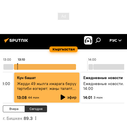
РУС
Кыргызстан
13:00
13:10
14:00
Күн башат
Ежедневные новости
13:00
Жерди 49 жылга ижарага берүү
Ежедневные новости. 
тартиби өзгөрөт: жаңы талаптар
14:00
эмнени көздөйт?
эфир
13:08
14:01
44 мин
3 мин
Вчера
Сегодня
г. Бишкек
89.3