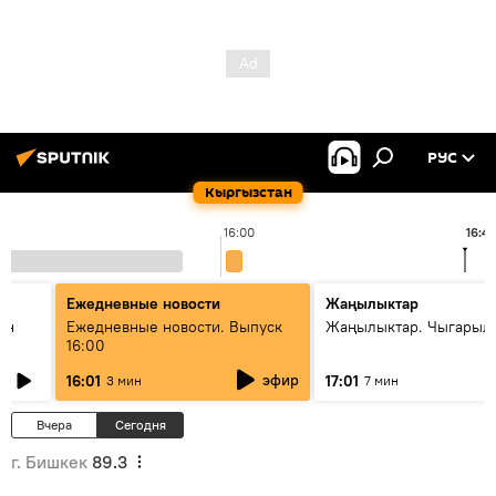
РУС
Кыргызстан
16:00
16:4
Ежедневные новости
Жаңылыктар
ан
Ежедневные новости. Выпуск
Жаңылыктар. Чыгарыл
16:00
эфир
16:01
17:01
3 мин
7 мин
Вчера
Сегодня
г. Бишкек
89.3