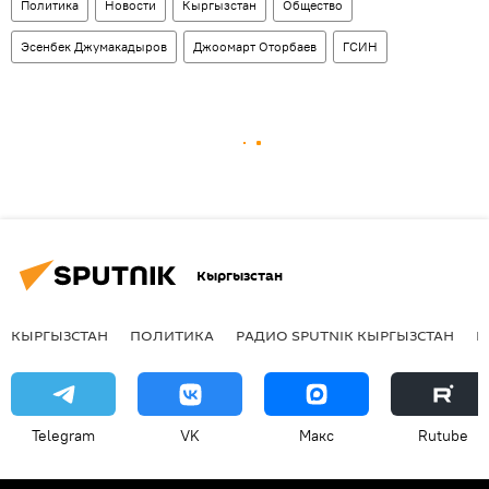
Политика
Новости
Кыргызстан
Общество
Эсенбек Джумакадыров
Джоомарт Оторбаев
ГСИН
Кыргызстан
КЫРГЫЗСТАН
ПОЛИТИКА
РАДИО SPUTNIK КЫРГЫЗСТАН
Р
Telegram
VK
Макс
Rutube