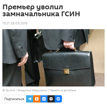
Премьер уволил
замначальника ГСИН
13:21 29.03.2015
©
Sputnik
/ Владимир Федоренко
/
Перейти в фотобанк
Подписаться