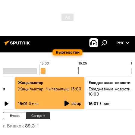
РУС
Кыргызстан
15:00
15:25
16
Жаңылыктар
Ежедневные новости
кая
Жаңылыктар. Чыгарылыш 15:00
Ежедневные новости. 
16:00
эфир
15:01
16:01
3 мин
3 мин
Вчера
Сегодня
г. Бишкек
89.3