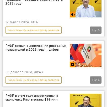
РКФР
2023 году
12 января 2024, 13:37
Российско-кыргызский фонд развития
Еще
6
Радио Sputnik Кыргызстан
Кыргызстан
инвестиции
кредит
РКФР заявил о достижении рекордных
показателей в 2023 году — цифры
промышленность
гидроэнергетика
30 декабря 2023, 08:43
Российско-кыргызский фонд развития
Еще
4
Кыргызстан
РКФР
показатель
рекорд
РКФР в этом году инвестировал в
экономику Кыргызстана $99 млн