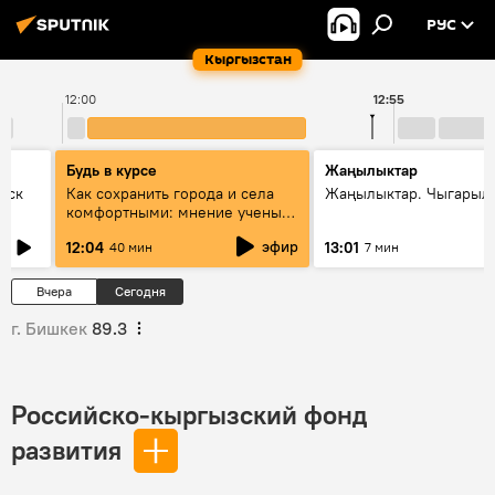
РУС
Кыргызстан
12:00
12:55
Будь в курсе
Жаңылыктар
уск
Как сохранить города и села
Жаңылыктар. Чыгарыл
комфортными: мнение ученых
Евразии
эфир
12:04
13:01
40 мин
7 мин
Вчера
Сегодня
г. Бишкек
89.3
Российско-кыргызский фонд
развития