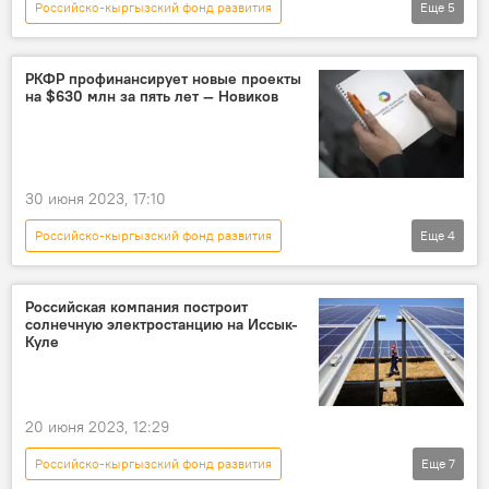
Российско-кыргызский фонд развития
Еще
5
Артем Новиков
Талас
медицина
Кыргызстан
Новости Киргизии
РКФР профинансирует новые проекты
на $630 млн за пять лет — Новиков
30 июня 2023, 17:10
Российско-кыргызский фонд развития
Еще
4
Кыргызстан
экономика
проект
Артем Новиков
Российская компания построит
солнечную электростанцию на Иссык-
Куле
20 июня 2023, 12:29
Российско-кыргызский фонд развития
Еще
7