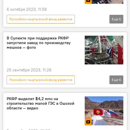
6 октября 2023, 11:58
Российско-кыргызский фонд развития
Еще
5
Кыргызстан
Бишкек
клиника
лечение
дети
В Сулюкте при поддержке РКФР
запустили завод по производству
мешков — фото
25 сентября 2023, 11:28
Российско-кыргызский фонд развития
Еще
6
Кыргызстан
Сулюкта
завод
производство
мешки
фото
РКФР выделит $4,2 млн на
строительство малой ГЭС в Ошской
области — видео