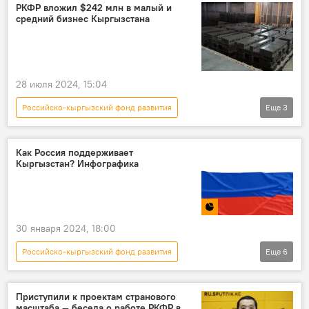
Ош
финансирование
фабрика
РКФР вложил $242 млн в малый и
средний бизнес Кыргызстана
проект
инвестиции
видео
28 июля 2024, 15:04
Российско-кыргызский фонд развития
Еще
3
Кыргызстан
проект
бизнес
Как Россия поддерживает
Кыргызстан? Инфографика
30 января 2024, 18:00
Российско-кыргызский фонд развития
Еще
6
Инфографика
экономика
Кыргызстан
Россия
помощь
Приступили к проектам странового
масштаба — беседа о работе РКФР в