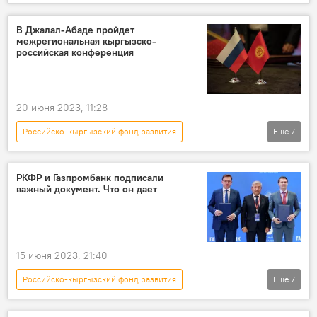
Пресс-центр
Россия
Кыргызстан
Иссык-Куль
экономика
В Джалал-Абаде пройдет
межрегиональная кыргызско-
инвестиции
электростанция
российская конференция
20 июня 2023, 11:28
Российско-кыргызский фонд развития
Еще
7
Пресс-центр
Кыргызстан
Джалал-Абад
Россия
РКФР и Газпромбанк подписали
важный документ. Что он дает
конференция
Министерство экономики и коммерции КР
экономика
15 июня 2023, 21:40
Российско-кыргызский фонд развития
Еще
7
Кыргызстан
Россия