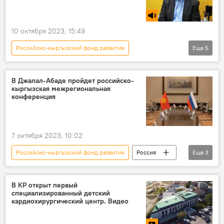
10 октября 2023, 15:49
Российско-кыргызский фонд развития
Еще
5
Радио Sputnik Кыргызстан
Кыргызстан
экономика
инвестиции
бизнес
В Джалал-Абаде пройдет российско-
кыргызская межрегиональная
конференция
7 октября 2023, 10:02
Российско-кыргызский фонд развития
Россия
Еще
3
Кыргызстан
экономика
Джалал-Абад
В КР открыт первый
специализированный детский
кардиохирургический центр. Видео