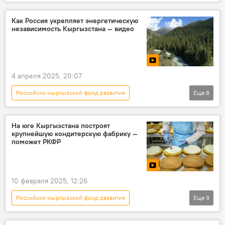
Кыргызстан
ЕАЭС
развитие
Артем Новиков
Как Россия укрепляет энергетическую
независимость Кыргызстана — видео
4 апреля 2025, 20:07
Российско-кыргызский фонд развития
Еще
8
Кыргызстан
Россия
ГЭС
строительство
энергетика
видео
На юге Кыргызстана построят
крупнейшую кондитерскую фабрику —
видеоинфографика
поможет РКФР
Кыргызстан и Россия: факты и проекты
10 февраля 2025, 12:26
Российско-кыргызский фонд развития
Еще
9
Кыргызстан
РКФР
строительство