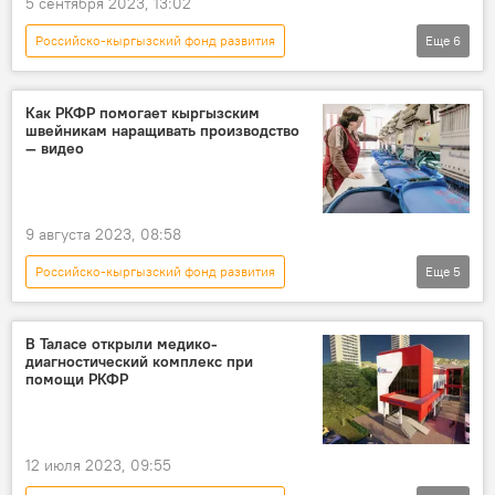
5 сентября 2023, 13:02
Российско-кыргызский фонд развития
Еще
6
Кыргызстан
Россия
Артем Новиков
электричество
Как РКФР помогает кыргызским
швейникам наращивать производство
видео
Новости Киргизии
— видео
9 августа 2023, 08:58
Российско-кыргызский фонд развития
Еще
5
Кыргызстан
швейная отрасль
Глава РКФР Эркин Асрандиев пропал, переплывая Иссык-Куль
В Таласе открыли медико-
диагностический комплекс при
льготный кредит
Новости Киргизии
помощи РКФР
12 июля 2023, 09:55