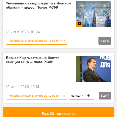
АО "Газпромбанк"
меморандум
Уникальный завод открыли в Чуйской
области — видео. Помог РКФР
банк
фото
сопровождение
13 июня 2023, 10:24
Российско-кыргызский фонд развития
Еще
6
Кыргызстан
экономика
завод
рыба
Артем Новиков
Бизнес Кыргызстана не боится
санкций США — глава РКФР
Новости Киргизии
10 июня 2023, 10:14
Российско-кыргызский фонд развития
санкции
Еще
7
В мире
Россия
Кыргызстан
Артем Новиков
экономика
Еще 20 материалов