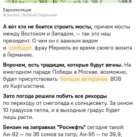
Евроизоляция
©
Sputnik
/ Виталий Подвицкий
А вот кто не боится строить мосты,
причем мосты
между Востоком и Западом, — так это наш
президент. О чем он с важным видом
и
сообщил
фрау Меркель во время своего визита
в Германию.
Впрочем, есть традиции, которые будут вечны.
На
ежегодном параде Победы в Москве, возможно,
будет присутствовать
больше ветеранов
ВОВ
из Кыргызстана.
Зато погода решила побить все рекорды
по переходу от снегопада к солнцесвету. За окном
10 градусов тепла, и в выходные градус будет
лишь расти.
Бензин на заправках "Роснефть"
сегодня такой:
Аи-92 — по 36 сомов за литр; Аи-95 — по 39,9,