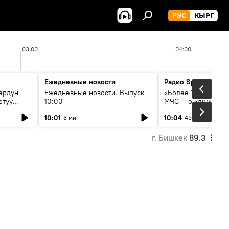
РУС
КЫРГ
03:00
04:00
Ежедневные новости
Радио Sputnik Кыр
өрдүн
Ежедневные новости. Выпуск
«Более 1200 сёл в 
отуу
10:00
МЧС — о климате, 
системе оповещен
10:01
10:04
3 мин
49 мин
населения
г. Бишкек
89.3