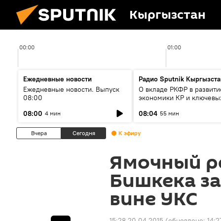
Кыргызстан
00:00
01:00
Ежедневные новости
Радио Sputnik Кыргызста
Ежедневные новости. Выпуск
О вкладе РКФР в развити
08:00
экономики КР и ключевы
секторах до 2030 года
08:00
08:04
4 мин
55 мин
Вчера
Сегодня
К эфиру
Ямочный р
Бишкека з
вине УКС
15:28 20.04.2015
(обновлено:
14:2