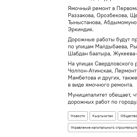
Ямочный ремонт в Первома
Раззакова, Орозбекова, Щ
Тыныстанова, Абдымомунов
Эркиндик.
Дорожные работы будут пр
по улицам Малдыбаева, Ры
Шабдан баатыра, Жукеева-
На улицах Свердловского р
Чолпон-Атинская, Лермонт
Мамбетова и других, такж
в виде ямочного ремонта.
Муниципалитет обещает, ч
дорожных работ по городу
Новости
Кыргызстан
Обществ
Управление капитального строительст