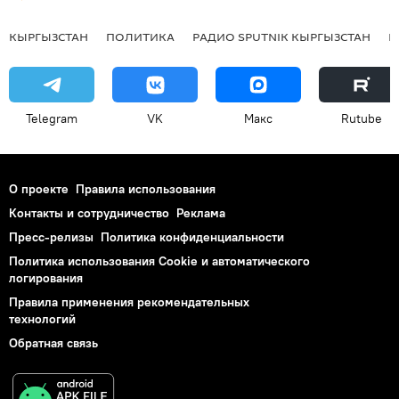
КЫРГЫЗСТАН
ПОЛИТИКА
РАДИО SPUTNIK КЫРГЫЗСТАН
Р
Telegram
VK
Макс
Rutube
О проекте
Правила использования
Контакты и сотрудничество
Реклама
Пресс-релизы
Политика конфиденциальности
Политика использования Cookie и автоматического
логирования
Правила применения рекомендательных
технологий
Обратная связь