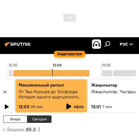
РУС
Кыргызстан
12:00
12:28
13:00
Максимальный репост
Жаңылыктар
уск
От Таш-Кумыра до Оксфорда.
Жаңылыктар. Чыгарыл
История одного кыргызского
динозавра
эфир
12:03
13:01
49 мин
7 мин
Вчера
Сегодня
г. Бишкек
89.3