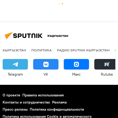
Кыргызстан
КЫРГЫЗСТАН
ПОЛИТИКА
РАДИО SPUTNIK КЫРГЫЗСТАН
Р
Telegram
VK
Макс
Rutube
О проекте
Правила использования
Контакты и сотрудничество
Реклама
Пресс-релизы
Политика конфиденциальности
Политика использования Cookie и автоматического