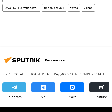
ОАО "Бишкектеплосеть"
прорыв трубы
труба
ущерб
Кыргызстан
КЫРГЫЗСТАН
ПОЛИТИКА
РАДИО SPUTNIK КЫРГЫЗСТАН
Р
Telegram
VK
Макс
Rutube