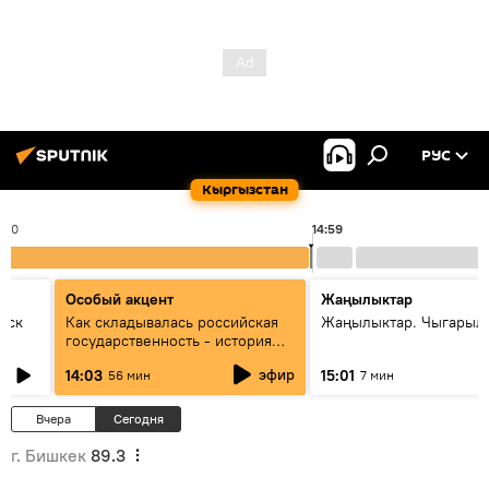
РУС
Кыргызстан
4:00
14:59
Особый акцент
Жаңылыктар
уск
Как складывалась российская
Жаңылыктар. Чыгарыл
государственность - история
России и геополитика Евразии
эфир
14:03
15:01
56 мин
7 мин
глазами аналитиков
Вчера
Сегодня
г. Бишкек
89.3