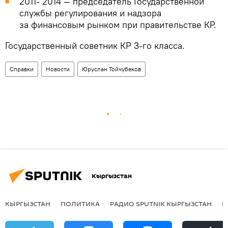
2011- 2014 — председатель Государственной
службы регулирования и надзора
за финансовым рынком при правительстве КР.
Государственный советник КР 3-го класса.
Справки
Новости
Юруслан Тойчубеков
Кыргызстан
КЫРГЫЗСТАН
ПОЛИТИКА
РАДИО SPUTNIK КЫРГЫЗСТАН
Р