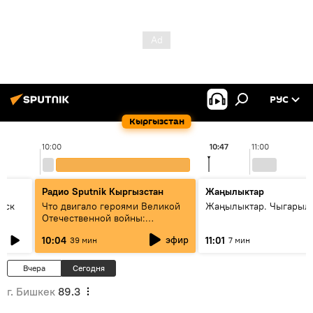
РУС
Кыргызстан
10:00
10:47
11:00
Радио Sputnik Кыргызстан
Жаңылыктар
уск
Что двигало героями Великой
Жаңылыктар. Чыгарылы
Отечественной войны:
вспоминая Чолпонбая
эфир
10:04
11:01
39 мин
7 мин
Тулебердиева
Вчера
Сегодня
г. Бишкек
89.3