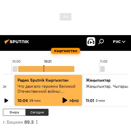
РУС
Кыргызстан
10:00
10:21
11:00
Радио Sputnik Кыргызстан
Жаңылыктар
уск
Что двигало героями Великой
Жаңылыктар. Чыгарылы
Отечественной войны:
вспоминая Чолпонбая
эфир
10:04
11:01
39 мин
3 мин
Тулебердиева
Вчера
Сегодня
г. Бишкек
89.3