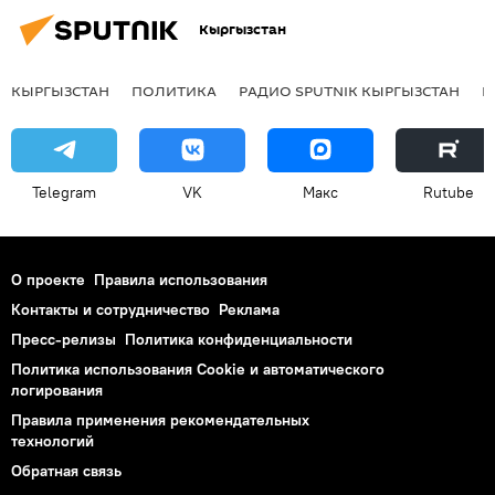
Кыргызстан
КЫРГЫЗСТАН
ПОЛИТИКА
РАДИО SPUTNIK КЫРГЫЗСТАН
Р
Telegram
VK
Макс
Rutube
О проекте
Правила использования
Контакты и сотрудничество
Реклама
Пресс-релизы
Политика конфиденциальности
Политика использования Cookie и автоматического
логирования
Правила применения рекомендательных
технологий
Обратная связь