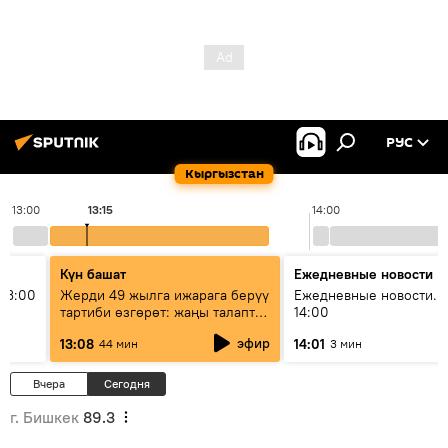
РУС
Кыргызстан
13:00
13:15
14:00
Күн башат
Ежедневные новости
13:00
Жерди 49 жылга ижарага берүү
Ежедневные новости. 
тартиби өзгөрөт: жаңы талаптар
14:00
эмнени көздөйт?
эфир
13:08
14:01
44 мин
3 мин
Вчера
Сегодня
г. Бишкек
89.3