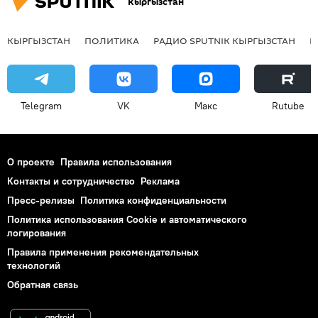
Кыргызстан
КЫРГЫЗСТАН
ПОЛИТИКА
РАДИО SPUTNIK КЫРГЫЗСТАН
Р
Telegram
VK
Макс
Rutube
О проекте
Правила использования
Контакты и сотрудничество
Реклама
Пресс-релизы
Политика конфиденциальности
Политика использования Cookie и автоматического
логирования
Правила применения рекомендательных
технологий
Обратная связь