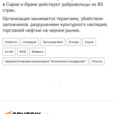
в Сирии и Ираке действуют добровольцы из 80
стран.
Организация занимается терактами, убийством
заложников, разрушением культурного наследия,
торговлей нефтью на черном рынке.
Новости
миграция
Происшествия
В мире
Сирия
Алтай
ФСБ
Боевики
террористическая организация "Исламское государство"
Россия