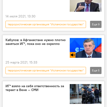
Талибы захватывают новые территории в Афганистане
14 июля 2021, 13:30
террористическая организация "Исламское государство"
Еще
9
Новости
В мире
Политика
Азия
Россия
Кабулов: в Афганистане нужно плотно
заняться ИГ*, пока оно не окрепло
Талибы захватывают новые территории в Афганистане
Афганистан
Талибан
Замир Кабулов
25 марта 2021, 15:33
террористическая организация "Исламское государство"
Еще
5
Радио Sputnik Кыргызстан
Политика
Афганистан
правительство
Россия
ИГ* взяло на себя ответственность за
теракт в Вене — СМИ