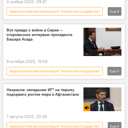
4 ноября 2020, 09:37
террористическая организация "Исламское государство"
Еще
8
Новости
В мире
Происшествия
Общество
Австрия
теракт
Вся правда о войне в Сирии —
откровенное интервью президента
ответственность
Вена
Башара Асада
8 октября 2020, 15:00
террористическая организация "Исламское государство"
Еще
11
В мире
Политика
Сирия
США
Башар Асад
война
Некрасов: нападение ИГ* на тюрьму
подорвало ростки мира в Афганистане
террорист
Турция
Боевики
Новости
Общество
7 августа 2020, 20:30
террористическая организация "Исламское государство"
Еще
8