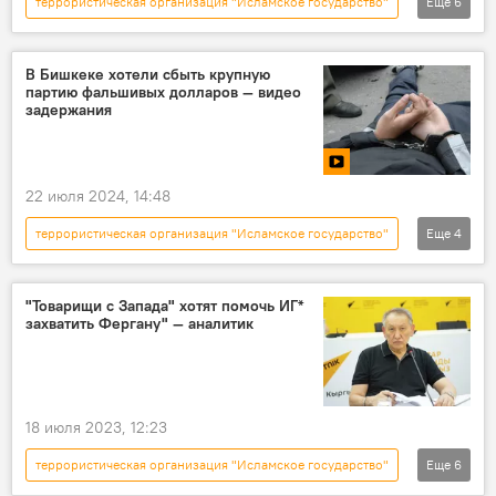
террористическая организация "Исламское государство"
Еще
6
Россия
Сирия
СВР
США
Великобритания
В мире
В Бишкеке хотели сбыть крупную
партию фальшивых долларов — видео
задержания
22 июля 2024, 14:48
террористическая организация "Исламское государство"
Еще
4
Кыргызстан
Происшествия
задержание
доллары
"Товарищи с Запада" хотят помочь ИГ*
захватить Фергану" — аналитик
18 июля 2023, 12:23
террористическая организация "Исламское государство"
Еще
6