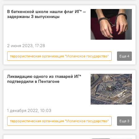
Пресс-центр
Кыргызстан
Политика
Центральная Азия
В баткенской школе нашли флаг ИГ* —
задержаны 3 выпускницы
Запад
Бактыбек Саипбаев
2 июня 2023, 17:28
террористическая организация "Исламское государство"
Еще
4
Кыргызстан
Происшествия
школа
Баткен
Ликвидацию одного из главарей ИГ*
подтвердили в Пентагоне
1 декабря 2022, 10:03
террористическая организация "Исламское государство"
Еще
3
Сирия
смерть
ликвидация