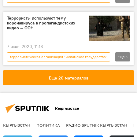
Радио Sputnik Кыргызстан
Афганистан
теракт
тюрьма
нападение
Террористы используют тему
коронавируса в пропагандистских
влияние
мир
переговоры
видео — ООН
7 июля 2020, 11:18
террористическая организация "Исламское государство"
Еще
6
Новости
В мире
ООН
Аль-Каида
коронавирус
Еще 20 материалов
Пропаганда
Кыргызстан
КЫРГЫЗСТАН
ПОЛИТИКА
РАДИО SPUTNIK КЫРГЫЗСТАН
Р