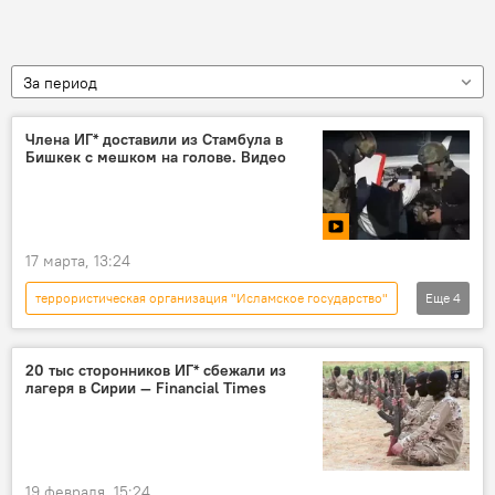
За период
Члена ИГ* доставили из Стамбула в
Бишкек с мешком на голове. Видео
17 марта, 13:24
террористическая организация "Исламское государство"
Еще
4
Кыргызстан
задержание
терроризм
видео
20 тыс сторонников ИГ* сбежали из
лагеря в Сирии — Financial Times
19 февраля, 15:24