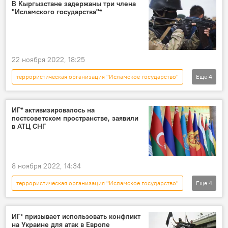
В Кыргызстане задержаны три члена
"Исламского государства"*
22 ноября 2022, 18:25
террористическая организация "Исламское государство"
Еще
4
Кыргызстан
ГКНБ
задержание
фото
ИГ* активизировалось на
постсоветском пространстве, заявили
в АТЦ СНГ
8 ноября 2022, 14:34
террористическая организация "Исламское государство"
Еще
4
Россия
СНГ
территория
планирование
ИГ* призывает использовать конфликт
на Украине для атак в Европе