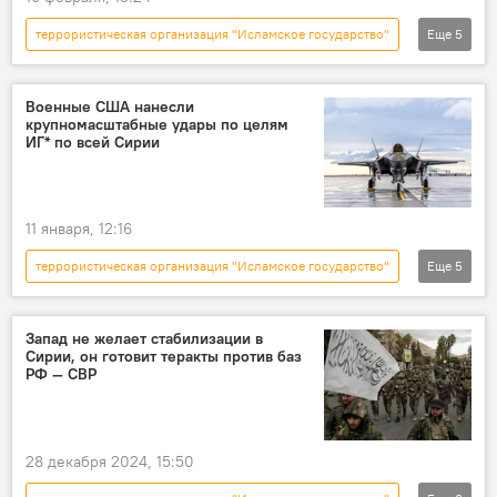
террористическая организация "Исламское государство"
Еще
5
В мире
Сирия
лагерь
заключенные
побег
Военные США нанесли
крупномасштабные удары по целям
ИГ* по всей Сирии
11 января, 12:16
террористическая организация "Исламское государство"
Еще
5
В мире
Сирия
США
военные
удар
Запад не желает стабилизации в
Сирии, он готовит теракты против баз
РФ — СВР
28 декабря 2024, 15:50