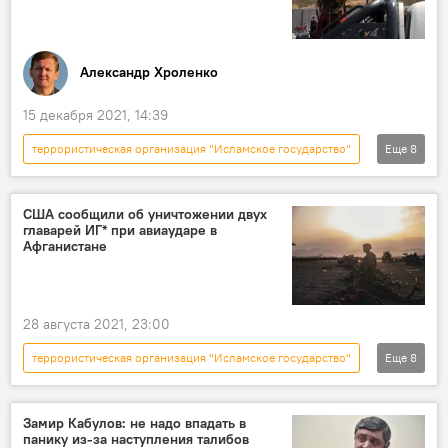
Александр Хроленко
15 декабря 2021, 14:39
террористическая организация "Исламское государство"
Еще
8
Мнение
Боевики
Таджикистан
Узбекистан
Афганистан
Талибан
США сообщили об уничтожении двух
главарей ИГ* при авиаударе в
угроза
Колумнисты
Афганистане
28 августа 2021, 23:00
террористическая организация "Исламское государство"
Еще
8
Новости
В мире
Афганистан
США
авиаудар
террорист
Замир Кабулов: не надо впадать в
панику из-за наступления талибов
уничтожение