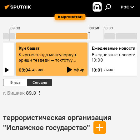
РУС
Кыргызстан
09:00
09:50
10:00
Күн башат
Ежедневные новости
Кыргызстанда мөңгүлөрдүн
Ежедневные новости. 
эриши тездеди — токтотуу
10:00
мүмкүн эмеспи?
эфир
09:04
10:01
46 мин
7 мин
Вчера
Сегодня
г. Бишкек
89.3
террористическая организация
"Исламское государство"