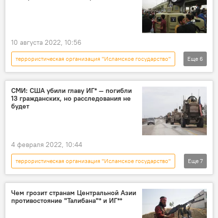
10 августа 2022, 10:56
террористическая организация "Исламское государство"
Еще
6
Спецоперация России по защите Донбасса
Россия
Украина
Европа
СМИ: США убили главу ИГ* — погибли
13 гражданских, но расследования не
ООН
Василий Небензя
будет
4 февраля 2022, 10:44
террористическая организация "Исламское государство"
Еще
7
США
Сирия
террорист
убийство
расследование
Россия
Чем грозит странам Центральной Азии
противостояние "Талибана"* и ИГ**
мирные жители