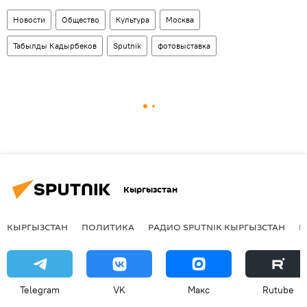
Новости
Общество
Культура
Москва
Табылды Кадырбеков
Sputnik
фотовыставка
Кыргызстан
КЫРГЫЗСТАН
ПОЛИТИКА
РАДИО SPUTNIK КЫРГЫЗСТАН
Р
Telegram
VK
Макс
Rutube