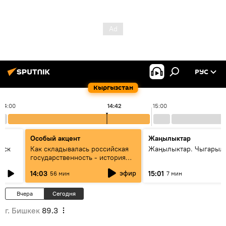
РУС
Кыргызстан
14:00
14:42
15:00
Особый акцент
Жаңылыктар
уск
Как складывалась российская
Жаңылыктар. Чыгарыл
государственность - история
России и геополитика Евразии
эфир
14:03
15:01
56 мин
7 мин
глазами аналитиков
Вчера
Сегодня
г. Бишкек
89.3