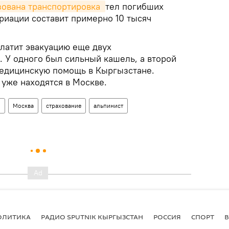
зована транспортировка 
тел погибших
риации составит примерно 10 тысяч
платит эвакуацию еще двух
. У одного был сильный кашель, а второй
медицинскую помощь в Кыргызстане.
уже находятся в Москве.
о
Москва
страхование
альпинист
ОЛИТИКА
РАДИО SPUTNIK КЫРГЫЗСТАН
РОССИЯ
СПОРТ