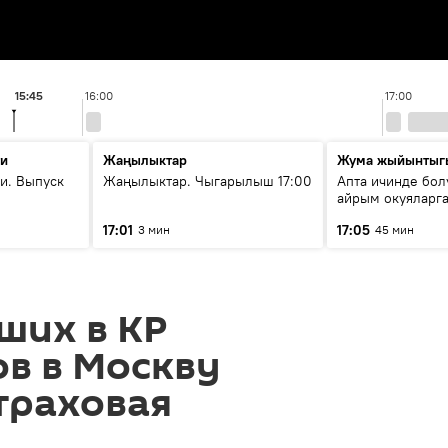
15:45
16:00
17:00
ти
Жаңылыктар
Жума жыйынтыг
и. Выпуск
Жаңылыктар. Чыгарылыш 17:00
Апта ичинде бол
айрым окуяларга
17:01
17:05
3 мин
45 мин
ших в КР
в в Москву
траховая