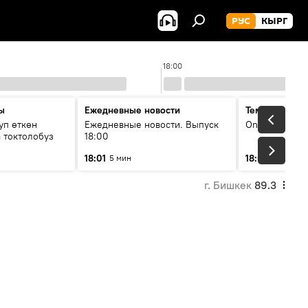
РУС
КЫРГ
18:00
ы
Ежедневные новости
Тема дня
уп өткөн
Ежедневные новости. Выпуск
On air
 токтолобуз
18:00
18:01
18:07
5 мин
30 мин
г. Бишкек
89.3