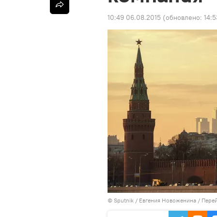
10:49 06.08.2015
(обновлено:
14:5
©
Sputnik
/ Евгения Новоженина
/
Перей