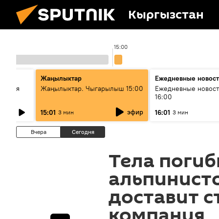
Кыргызстан
15:00
стан
Жаңылыктар
Ежедневные новос
ческая
Жаңылыктар. Чыгарылыш 15:00
Ежедневные новост
16:00
эфир
15:01
16:01
3 мин
3 мин
Вчера
Сегодня
Тела погиб
альпинисто
доставит с
компания